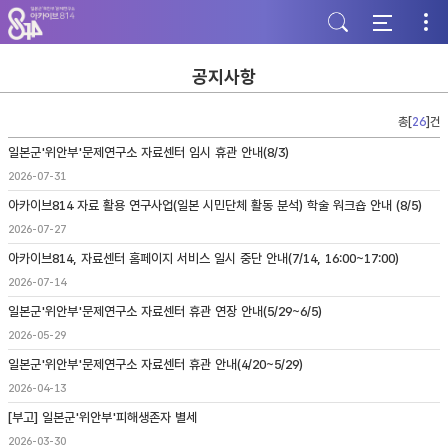
주
본
하
메
문
단
뉴
바
바
바
로
로
로
가
가
공지사항
가
기
기
기
총[
26
]건
일본군'위안부'문제연구소 자료센터 임시 휴관 안내(8/3)
2026-07-31
아카이브814 자료 활용 연구사업(일본 시민단체 활동 분석) 학술 워크숍 안내 (8/5)
2026-07-27
아카이브814, 자료센터 홈페이지 서비스 일시 중단 안내(7/14, 16:00~17:00)
2026-07-14
일본군'위안부'문제연구소 자료센터 휴관 연장 안내(5/29~6/5)
2026-05-29
일본군'위안부'문제연구소 자료센터 휴관 안내(4/20~5/29)
2026-04-13
[부고] 일본군'위안부'피해생존자 별세
2026-03-30