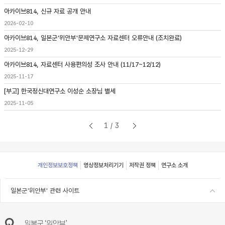
아카이브814, 신규 자료 공개 안내
2026-02-10
아카이브814, 일본군'위안부'문제연구소 자료센터 오류안내 (조치완료)
2025-12-29
아카이브814, 자료센터 사용편의성 조사 안내 (11/17~12/12)
2025-11-17
[부고] 한국정신대연구소 이성순 소장님 별세
2025-11-05
1/3
Footer
개인정보보호정책
영상정보처리기기
저작권 정책
연구소 소개
일본군'위안부' 관련 사이트