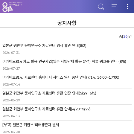
주
본
하
메
문
단
뉴
바
바
바
로
로
로
가
가
공지사항
가
기
기
기
총[
26
]건
일본군'위안부'문제연구소 자료센터 임시 휴관 안내(8/3)
2026-07-31
아카이브814 자료 활용 연구사업(일본 시민단체 활동 분석) 학술 워크숍 안내 (8/5)
2026-07-27
아카이브814, 자료센터 홈페이지 서비스 일시 중단 안내(7/14, 16:00~17:00)
2026-07-14
일본군'위안부'문제연구소 자료센터 휴관 연장 안내(5/29~6/5)
2026-05-29
일본군'위안부'문제연구소 자료센터 휴관 안내(4/20~5/29)
2026-04-13
[부고] 일본군'위안부'피해생존자 별세
2026-03-30