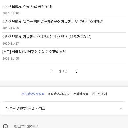
아카이브814, 신규 자료 공개 안내
2026-02-10
아카이브814, 일본군'위안부'문제연구소 자료센터 오류안내 (조치완료)
2025-12-29
아카이브814, 자료센터 사용편의성 조사 안내 (11/17~12/12)
2025-11-17
[부고] 한국정신대연구소 이성순 소장님 별세
2025-11-05
1/3
Footer
개인정보보호정책
영상정보처리기기
저작권 정책
연구소 소개
일본군'위안부' 관련 사이트