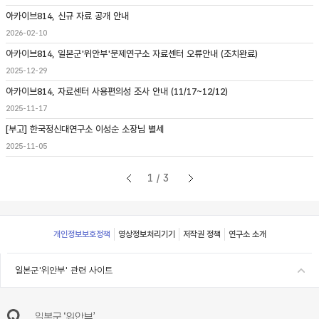
아카이브814, 신규 자료 공개 안내
2026-02-10
아카이브814, 일본군'위안부'문제연구소 자료센터 오류안내 (조치완료)
2025-12-29
아카이브814, 자료센터 사용편의성 조사 안내 (11/17~12/12)
2025-11-17
[부고] 한국정신대연구소 이성순 소장님 별세
2025-11-05
1/3
Footer
개인정보보호정책
영상정보처리기기
저작권 정책
연구소 소개
일본군'위안부' 관련 사이트