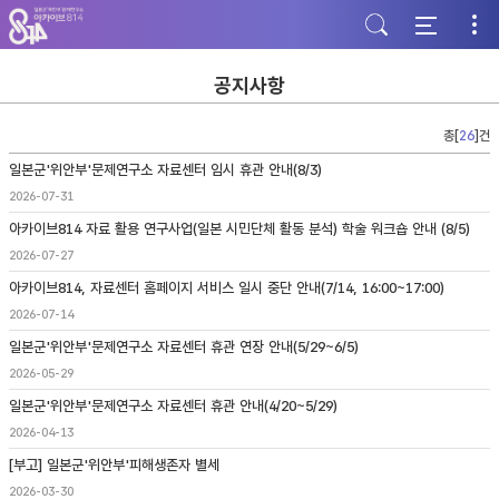
주
본
하
메
문
단
뉴
바
바
바
로
로
로
가
가
공지사항
가
기
기
기
총[
26
]건
일본군'위안부'문제연구소 자료센터 임시 휴관 안내(8/3)
2026-07-31
아카이브814 자료 활용 연구사업(일본 시민단체 활동 분석) 학술 워크숍 안내 (8/5)
2026-07-27
아카이브814, 자료센터 홈페이지 서비스 일시 중단 안내(7/14, 16:00~17:00)
2026-07-14
일본군'위안부'문제연구소 자료센터 휴관 연장 안내(5/29~6/5)
2026-05-29
일본군'위안부'문제연구소 자료센터 휴관 안내(4/20~5/29)
2026-04-13
[부고] 일본군'위안부'피해생존자 별세
2026-03-30