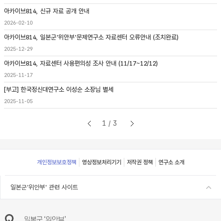
아카이브814, 신규 자료 공개 안내
2026-02-10
아카이브814, 일본군'위안부'문제연구소 자료센터 오류안내 (조치완료)
2025-12-29
아카이브814, 자료센터 사용편의성 조사 안내 (11/17~12/12)
2025-11-17
[부고] 한국정신대연구소 이성순 소장님 별세
2025-11-05
1/3
Footer
개인정보보호정책
영상정보처리기기
저작권 정책
연구소 소개
일본군'위안부' 관련 사이트