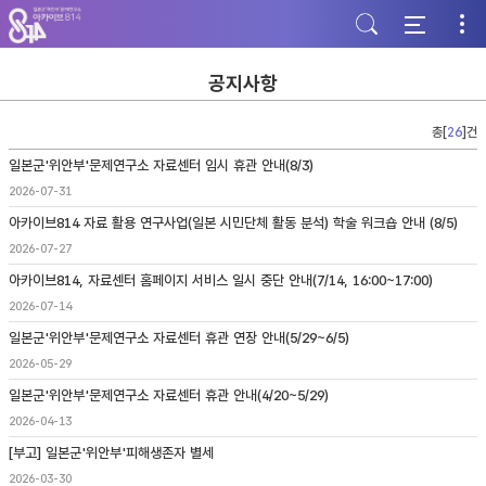
주
본
하
메
문
단
뉴
바
바
바
로
로
로
가
가
공지사항
가
기
기
기
총[
26
]건
일본군'위안부'문제연구소 자료센터 임시 휴관 안내(8/3)
2026-07-31
아카이브814 자료 활용 연구사업(일본 시민단체 활동 분석) 학술 워크숍 안내 (8/5)
2026-07-27
아카이브814, 자료센터 홈페이지 서비스 일시 중단 안내(7/14, 16:00~17:00)
2026-07-14
일본군'위안부'문제연구소 자료센터 휴관 연장 안내(5/29~6/5)
2026-05-29
일본군'위안부'문제연구소 자료센터 휴관 안내(4/20~5/29)
2026-04-13
[부고] 일본군'위안부'피해생존자 별세
2026-03-30