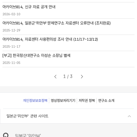
아카이브814, 신규 자료 공개 안내
2026-02-10
아카이브814, 일본군'위안부'문제연구소 자료센터 오류안내 (조치완료)
2025-12-29
아카이브814, 자료센터 사용편의성 조사 안내 (11/17~12/12)
2025-11-17
[부고] 한국정신대연구소 이성순 소장님 별세
2025-11-05
1/3
Footer
개인정보보호정책
영상정보처리기기
저작권 정책
연구소 소개
일본군'위안부' 관련 사이트