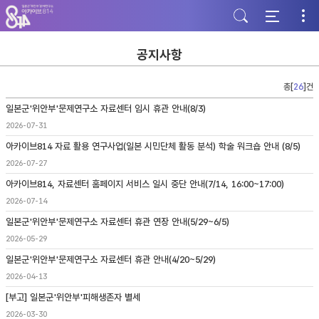
주
본
하
메
문
단
뉴
바
바
바
로
로
로
가
가
공지사항
가
기
기
기
총[
26
]건
일본군'위안부'문제연구소 자료센터 임시 휴관 안내(8/3)
2026-07-31
아카이브814 자료 활용 연구사업(일본 시민단체 활동 분석) 학술 워크숍 안내 (8/5)
2026-07-27
아카이브814, 자료센터 홈페이지 서비스 일시 중단 안내(7/14, 16:00~17:00)
2026-07-14
일본군'위안부'문제연구소 자료센터 휴관 연장 안내(5/29~6/5)
2026-05-29
일본군'위안부'문제연구소 자료센터 휴관 안내(4/20~5/29)
2026-04-13
[부고] 일본군'위안부'피해생존자 별세
2026-03-30