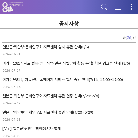
주
본
하
메
문
단
뉴
바
바
바
로
로
로
가
가
공지사항
가
기
기
기
총[
26
]건
일본군'위안부'문제연구소 자료센터 임시 휴관 안내(8/3)
2026-07-31
아카이브814 자료 활용 연구사업(일본 시민단체 활동 분석) 학술 워크숍 안내 (8/5)
2026-07-27
아카이브814, 자료센터 홈페이지 서비스 일시 중단 안내(7/14, 16:00~17:00)
2026-07-14
일본군'위안부'문제연구소 자료센터 휴관 연장 안내(5/29~6/5)
2026-05-29
일본군'위안부'문제연구소 자료센터 휴관 안내(4/20~5/29)
2026-04-13
[부고] 일본군'위안부'피해생존자 별세
2026-03-30