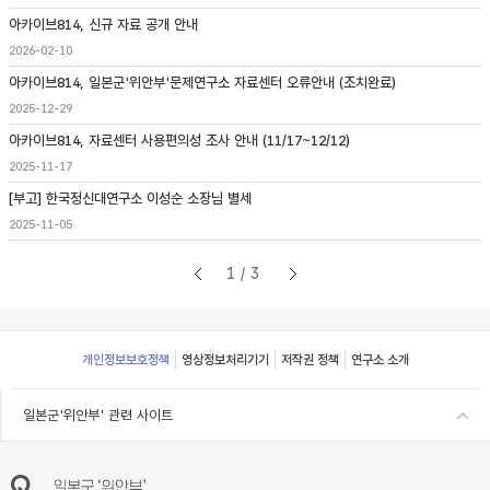
아카이브814, 신규 자료 공개 안내
2026-02-10
아카이브814, 일본군'위안부'문제연구소 자료센터 오류안내 (조치완료)
2025-12-29
아카이브814, 자료센터 사용편의성 조사 안내 (11/17~12/12)
2025-11-17
[부고] 한국정신대연구소 이성순 소장님 별세
2025-11-05
1/3
Footer
개인정보보호정책
영상정보처리기기
저작권 정책
연구소 소개
일본군'위안부' 관련 사이트