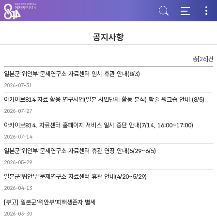
주
본
하
메
문
단
뉴
바
바
바
로
로
로
가
가
공지사항
가
기
기
기
총[
26
]건
일본군'위안부'문제연구소 자료센터 임시 휴관 안내(8/3)
2026-07-31
아카이브814 자료 활용 연구사업(일본 시민단체 활동 분석) 학술 워크숍 안내 (8/5)
2026-07-27
아카이브814, 자료센터 홈페이지 서비스 일시 중단 안내(7/14, 16:00~17:00)
2026-07-14
일본군'위안부'문제연구소 자료센터 휴관 연장 안내(5/29~6/5)
2026-05-29
일본군'위안부'문제연구소 자료센터 휴관 안내(4/20~5/29)
2026-04-13
[부고] 일본군'위안부'피해생존자 별세
2026-03-30