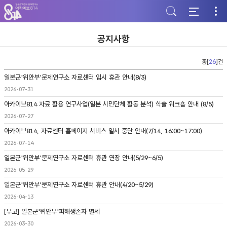
주
본
하
메
문
단
뉴
바
바
바
로
로
로
가
가
공지사항
가
기
기
기
총[
26
]건
일본군'위안부'문제연구소 자료센터 임시 휴관 안내(8/3)
2026-07-31
아카이브814 자료 활용 연구사업(일본 시민단체 활동 분석) 학술 워크숍 안내 (8/5)
2026-07-27
아카이브814, 자료센터 홈페이지 서비스 일시 중단 안내(7/14, 16:00~17:00)
2026-07-14
일본군'위안부'문제연구소 자료센터 휴관 연장 안내(5/29~6/5)
2026-05-29
일본군'위안부'문제연구소 자료센터 휴관 안내(4/20~5/29)
2026-04-13
[부고] 일본군'위안부'피해생존자 별세
2026-03-30