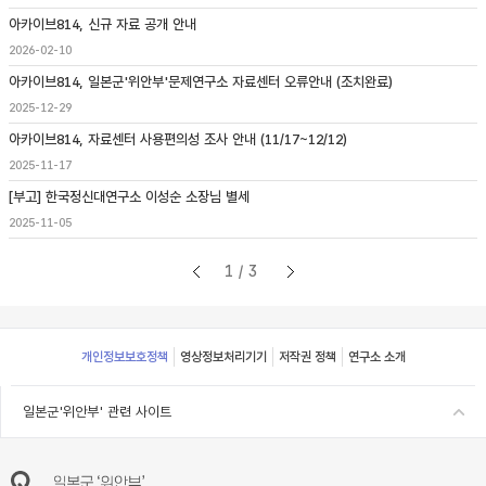
아카이브814, 신규 자료 공개 안내
2026-02-10
아카이브814, 일본군'위안부'문제연구소 자료센터 오류안내 (조치완료)
2025-12-29
아카이브814, 자료센터 사용편의성 조사 안내 (11/17~12/12)
2025-11-17
[부고] 한국정신대연구소 이성순 소장님 별세
2025-11-05
1/3
Footer
개인정보보호정책
영상정보처리기기
저작권 정책
연구소 소개
일본군'위안부' 관련 사이트