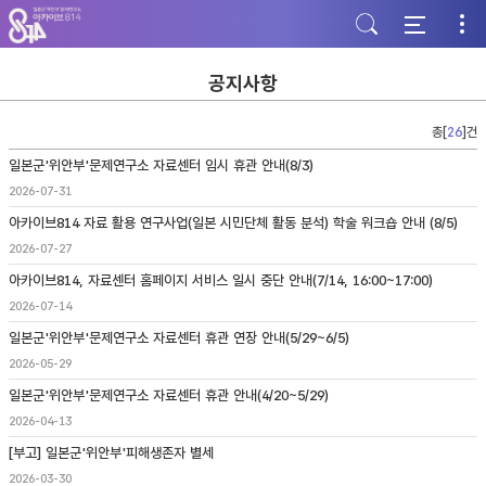
주
본
하
메
문
단
뉴
바
바
바
로
로
로
가
가
공지사항
가
기
기
기
총[
26
]건
일본군'위안부'문제연구소 자료센터 임시 휴관 안내(8/3)
2026-07-31
아카이브814 자료 활용 연구사업(일본 시민단체 활동 분석) 학술 워크숍 안내 (8/5)
2026-07-27
아카이브814, 자료센터 홈페이지 서비스 일시 중단 안내(7/14, 16:00~17:00)
2026-07-14
일본군'위안부'문제연구소 자료센터 휴관 연장 안내(5/29~6/5)
2026-05-29
일본군'위안부'문제연구소 자료센터 휴관 안내(4/20~5/29)
2026-04-13
[부고] 일본군'위안부'피해생존자 별세
2026-03-30