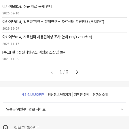
아카이브814, 신규 자료 공개 안내
2026-02-10
아카이브814, 일본군'위안부'문제연구소 자료센터 오류안내 (조치완료)
2025-12-29
아카이브814, 자료센터 사용편의성 조사 안내 (11/17~12/12)
2025-11-17
[부고] 한국정신대연구소 이성순 소장님 별세
2025-11-05
1/3
Footer
개인정보보호정책
영상정보처리기기
저작권 정책
연구소 소개
일본군'위안부' 관련 사이트