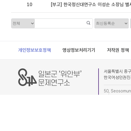
10
[부고] 한국정신대연구소 이성순 소장님 별
정
카
렬
테
고
리
Footer
개인정보보호정책
영상정보처리기기
저작권 정책
서울특별시 중구 
한국여성인권진
50, Seosomun-
4F) Research I
(subdivision o
02-6363-