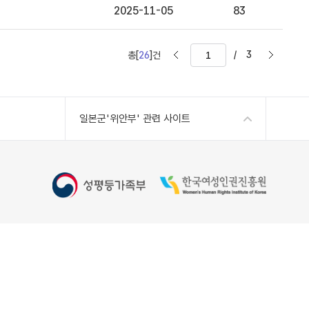
2025-11-05
83
/
3
총[
26
]건
일본군'위안부' 관련 사이트
Copyright 2022 Women's Human Rights Institute of
Korea, All Rights Reserved
kr