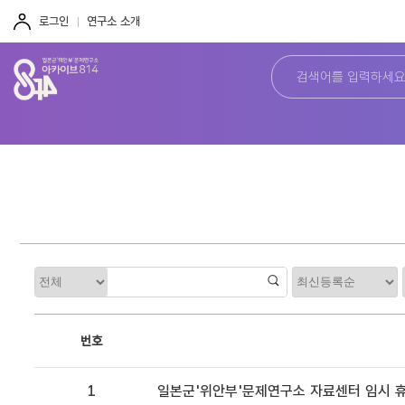
주
본
하
메
문
단
로그인
연구소 소개
뉴
바
바
바
로
로
로
가
가
가
기
기
기
정
카
렬
테
고
리
번호
1
일본군'위안부'문제연구소 자료센터 임시 휴관