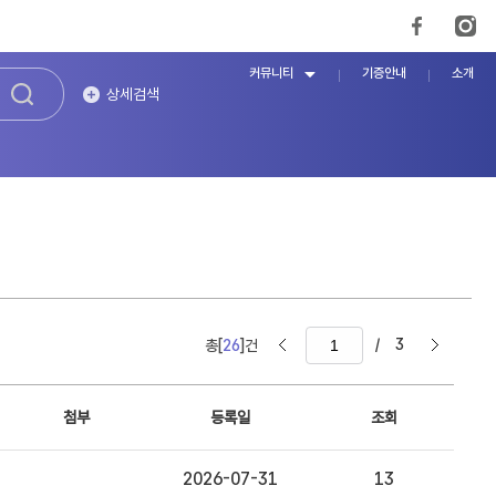
커뮤니티
기증안내
소개
상세검색
/
3
총[
26
]건
첨부
등록일
조회
2026-07-31
13