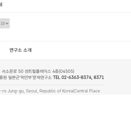
세
정
렬
갯
수
연구소 소개
서소문로 50 센트럴플레이스 4층(04505)
흥원 일본군‘위안부’문제연구소
TEL 02-6363-8374, 8371
ro Jung-gu, Seoul, Republic of Korea(Central Place
nstitute on Japanese Military Sexual Slavery
f Women’s Human Rights Institute of Korea)
8374, 8371
찾아오시는 길
remember814@stop.or.