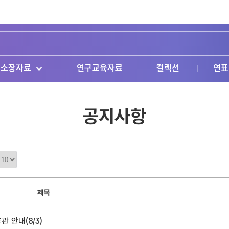
소장자료
연구교육자료
컬렉션
연표
공지사항
정
렬
갯
수
제목
 안내(8/3)