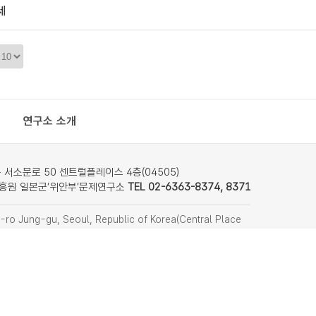
세
정
렬
갯
수
연구소 소개
서소문로 50 센트럴플레이스 4층(04505)
흥원 일본군‘위안부’문제연구소
TEL 02-6363-8374, 8371
ro Jung-gu, Seoul, Republic of Korea(Central Place
nstitute on Japanese Military Sexual Slavery
f Women’s Human Rights Institute of Korea)
8374, 8371
찾아오시는 길
remember814@stop.or.