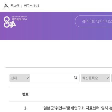
주
본
하
메
문
단
로그인
연구소 소개
뉴
바
바
바
로
로
로
가
가
가
기
기
기
정
카
렬
테
고
리
번호
1
일본군'위안부'문제연구소 자료센터 임시 휴관