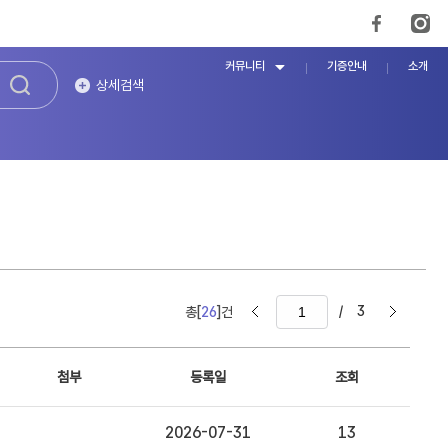
커뮤니티
기증안내
소개
상세검색
/
3
총[
26
]건
첨부
등록일
조회
2026-07-31
13