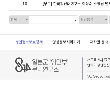
10
[부고] 한국정신대연구소 이성순 소장님 별
정
카
렬
테
고
리
Footer
개인정보보호정책
영상정보처리기기
저작권 정책
서울특별시 중구 
한국여성인권진
50, Seosomun-
4F) Research I
(subdivision o
02-6363-