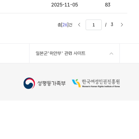
2025-11-05
83
/
3
총[
26
]건
일본군'위안부' 관련 사이트
Copyright 2022 Women's Human Rights Institute of
Korea, All Rights Reserved
kr