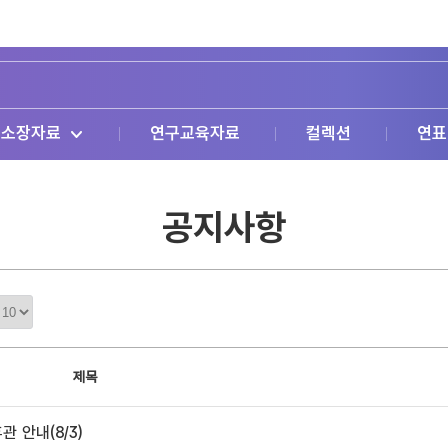
소장자료
연구교육자료
컬렉션
연표
공지사항
정
렬
갯
수
제목
 안내(8/3)