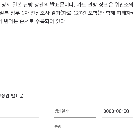
一) 당시 일본 관방 장관의 발표문이다. 가토 관방 장관은 위안소
일본 정부 1차 진상조사 결과(자료 127건 포함)와 함께 피해
어 번역본 순서로 수록되어 있다.
방장관 발표문
0000-00-00
생산일자
분량