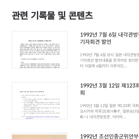
관련 기록물 및 콘텐츠
1992년 7월 6일 내각관
기자회견 발언
1992년 7월 6일 당시 일본 내각관
기자회견 발언내용을 한국어로 정리한 것
터 이듬해 6월까지 이루어진...
1992년 3월 12일 제12
회
1992년 3월 12일 일본 제123회 
요시카와 하루코(吉川春⼦, 일본공산당)
紘⼀) 내각관방장관, 아리마...
1992년 조선인종군위안