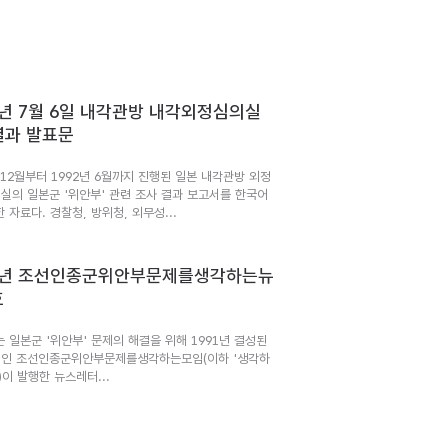
2년 7월 6일 내각관방 내각외정심의실
결과 발표문
 12월부터 1992년 6월까지 진행된 일본 내각관방 외정
실의 일본군 '위안부' 관련 조사 결과 보고서를 한국어
 자료다. 경찰청, 방위청, 외무성...
92년 조선인종군위안부문제를생각하는뉴
호
는 일본군 '위안부' 문제의 해결을 위해 1991년 결성된
인 조선인종군위안부문제를생각하는모임(이하 '생각하
)이 발행한 뉴스레터...