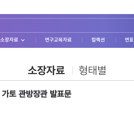
소장자료
연구교육자료
컬렉션
연표
소장자료
형태별
련 가토 관방장관 발표문