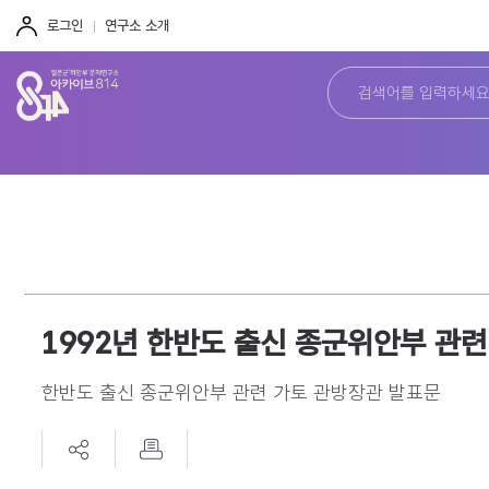
주
본
하
메
문
단
로그인
연구소 소개
뉴
바
바
바
로
로
로
가
가
가
기
기
기
1992년 한반도 출신 종군위안부 관
한반도 출신 종군위안부 관련 가토 관방장관 발표문