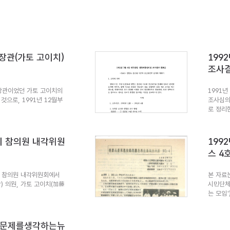
방장관(가토 고이치)
199
조사
방장관이었던 가토 고이치의
1991년
으로, 1991년 12월부
조사심의
로 정리한
3회 참의원 내각위원
19
스 4
국회 참의원 내각위원회에서
본 자료
 의원, 가토 고이치(加藤
시민단체
는 모임'
부문제를생각하는뉴