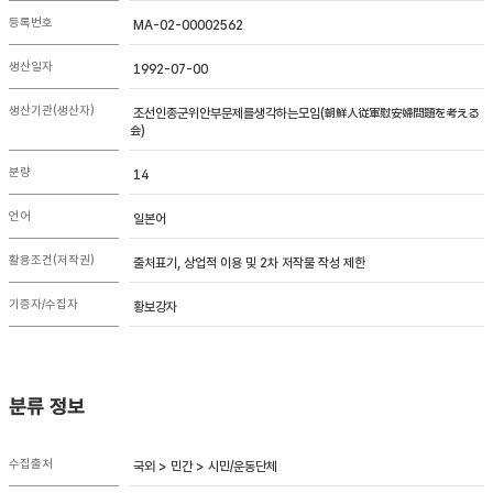
등록번호
MA-02-00002562
생산일자
1992-07-00
생산기관(생산자)
조선인종군위안부문제를생각하는모임(朝鮮人従軍慰安婦問題を考える
会)
분량
14
언어
일본어
활용조건(저작권)
출처표기, 상업적 이용 및 2차 저작물 작성 제한
기증자/수집자
황보강자
분류 정보
수집출처
국외 > 민간 > 시민/운동단체