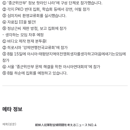
① '종군위안부' 정보 핫라인 나라'에 구성 단체로 참가했습니다.
② 각지 PKO 반대 집회, 학습회 등에서 강연, 어필 참가
③ 심미자씨 환영교류회를 실시했습니다.
④ 자료집 Ⅲ을 발간!
⑤ 정상근씨 재판 방청, 보고 집회에 참가
- 생각하는 모임 차후 예정
① 비디오 제작 현재 분투중!
② 히로시마 '강제연행전국교류회'에 참가
③ 8월 15일에 아시아·태평양지역의전쟁희생자를생각하고마음에새기는모임에
참가
④ 서울 '종군위안부 문제 해결을 위한 아시아연대회의'에 참가
⑤ 8월 하순에 집회를 예정하고 있습니다.
메타 정보
제목(원문)
朝鮮人従軍慰安婦問題を考えるニュース NO.4