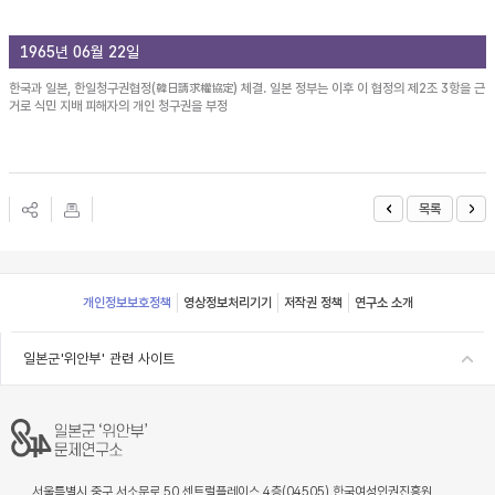
1965년 06월 22일
한국과 일본, 한일청구권협정(韓日請求權協定) 체결. 일본 정부는 이후 이 협정의 제2조 3항을 근
거로 식민 지배 피해자의 개인 청구권을 부정
목록
Footer
개인정보보호정책
영상정보처리기기
저작권 정책
연구소 소개
일본군'위안부' 관련 사이트
서울특별시 중구 서소문로 50 센트럴플레이스 4층(04505) 한국여성인권진흥원