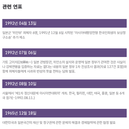
관련 연표
1992년 04월 13일
일본군 '위안부' 피해자 6명, 1991년 12월 6일 시작된 '아시아태평양전쟁 한국인희생자 보상청
구소송' 추가 제소
1992년 07월 06일
가토 고이치((加藤紘一) 일본 관방장관, 위안소의 설치와 운영에 일본 정부가 관여한 것은 사실이
나 강제연행을 입증하는 자료는 없다는 내용의 일본 정부 1차 진상조사 결과(자료 127건 포함)와
함께 피해자들에게 사과와 반성의 뜻을 전하는 담화 발표.
1992년 08월 10일
서울에서 '제1차 정신대문제 아시아연대회의' 개최. 한국, 필리핀, 대만, 태국, 홍콩, 일본 등 6개
국 참가(~1992.08.11.)
1965년 12월 18일
대한민국과 일본국간의 재산 및 청구권에 관한 문제의 해결과 경제협력에 관한 협정 발효