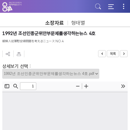
주
본
하
메
문
단
뉴
바
바
바
로
로
로
가
가
소장자료
형태별
가
기
기
기
1992년 조선인종군위안부문제를생각하는뉴스 4호
朝鮮人従軍慰安婦問題を考えるニュース NO.4
목록
상세보기 선택 :