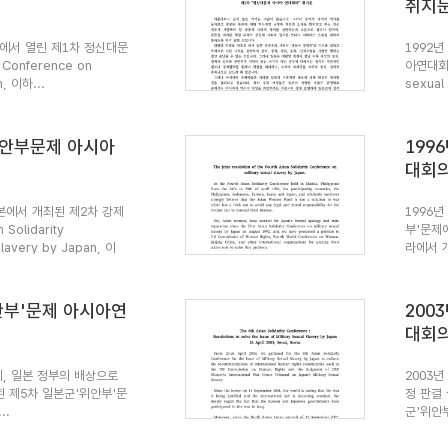
취지
울에서 열린 제1차 정신대문
1992
 Conference on
아연대회의(
n, 이하...
sexual
위안부문제 아시아
199
대회
일본에서 개최된 제2차 강제
1996년
olidarity
부'문제
slavery by Japan, 이
라에서 개
위안부'문제 아시아연
200
대회의
이제, 일본 정부의 배상으로
2003년
된 제5차 일본군'위안부'문
정 판결
..
군'위안부