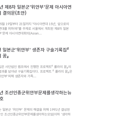
7년 제8차 일본군'위안부'문제 아시아연
 결의문(초안)
 5월 19일부터 21일까지 "아시아연대 15년, 앞으로의
연대를 위하여!"를 주제로 서울에서 개최된 제8차 일본
'문제 아시아연대회의(Asian...
 일본군'위안부' 생존자 구술기록집『
 꿈』
집은 사단법인 캠프에서 진행한 프로젝트『 롤라의 꿈』의
결과를 담아낸 구술기록집이다. 프로젝트 『 롤라의 꿈』은
위안부'피해 생존자와 가족...
95년 조선인종군위안부문제를생각하는뉴
4호
는 일본군 '위안부' 문제의 해결을 위해 1991년 결성된
인 조선인종군위안부문제를생각하는모임(이하 '생각하