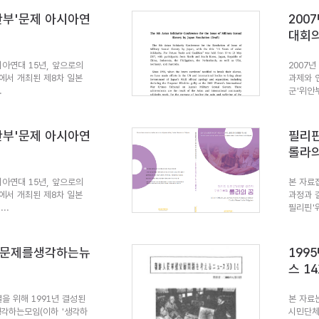
위안부'문제 아시아연
200
대회의
아시아연대 15년, 앞으로의
2007년
에서 개최된 제8차 일본
과제와 
.
군'위안부
위안부'문제 아시아연
필리핀
롤라의
아시아연대 15년, 앞으로의
본 자료
에서 개최된 제8차 일본
과정과 
..
필리핀'
부문제를생각하는뉴
19
스 1
을 위해 1991년 결성된
본 자료
각하는모임(이하 '생각하
시민단체