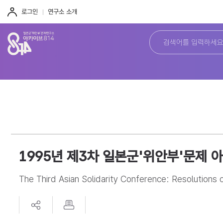
주
본
하
메
문
단
로그인
연구소 소개
뉴
바
바
바
로
로
로
가
가
가
기
기
기
1995년 제3차 일본군'위안부'문제
The Third Asian Solidarity Conference: Resolutions o