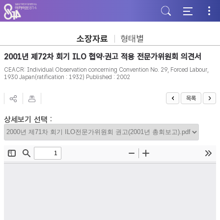
주
본
하
메
문
단
뉴
바
바
바
로
로
로
가
가
소장자료
형태별
가
기
기
기
2001년 제72차 회기 ILO 협약·권고 적용 전문가위원회 의견서
CEACR: Individual Observation concerning Convention No. 29, Forced Labour,
1930 Japan(ratification : 1932) Published : 2002
목록
상세보기 선택 :