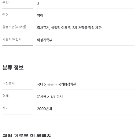
분량
3
언어
영어
활용조건(저작권)
출처표기, 상업적 이용 및 2차 저작물 작성 제한
기증자/수집자
여성가족부
분류 정보
수집출처
국내 > 공공 > 국가행정기관
형태
문서류 > 일반문서
시기
2000년대
관련 기록물 및 콘텐츠