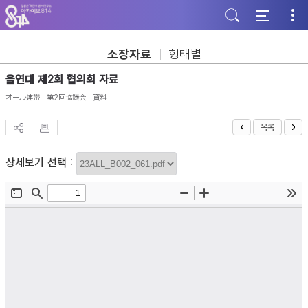
주
본
하
메
문
단
뉴
바
바
바
로
로
로
가
가
소장자료
형태별
가
기
기
기
올연대 제2회 협의회 자료
オール連帯 第2回協議会 資料
목록
상세보기 선택 :