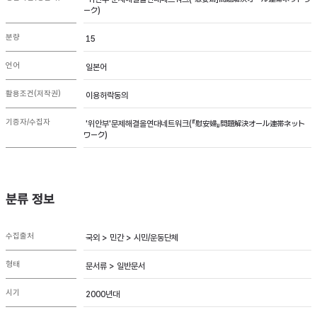
ーク)
분량
15
언어
일본어
활용조건(저작권)
이용허락동의
기증자/수집자
'위안부'문제해결올연대네트워크(『慰安婦』問題解決オール連帯ネット
ワーク)
분류 정보
수집출처
국외 > 민간 > 시민/운동단체
형태
문서류 > 일반문서
시기
2000년대