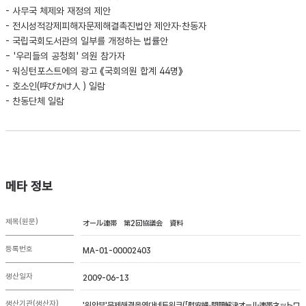
- 사무국 체제와 재정의 제안
- 전시성적강제피해자문제해결촉진법안 제안자·찬동자
- 국립국회도서관의 일부를 개정하는 법률안
- '우리들의 공청회' 의원 참가자
- 워싱턴포스트에의 광고 《국회의원 합계 44명》
- 호소인(呼びかけ人 ) 일람
- 찬동단체 일람
메타 정보
제목(원문)
オール連帯 第2回協議会 資料
등록번호
MA-01-00002403
생산일자
2009-06-13
생산기관(생산자)
'위안부'문제해결올연대네트워크(「慰安婦」問題解決オール連帯ネットワ