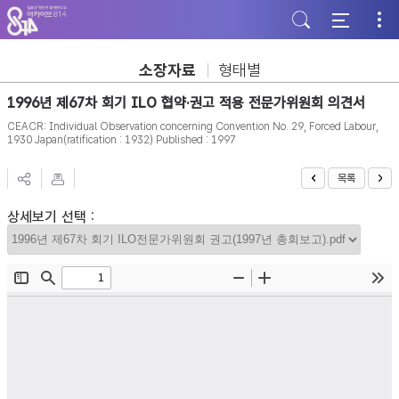
주
본
하
메
문
단
뉴
바
바
바
로
로
로
가
가
소장자료
형태별
가
기
기
기
1996년 제67차 회기 ILO 협약·권고 적용 전문가위원회 의견서
CEACR: Individual Observation concerning Convention No. 29, Forced Labour,
1930 Japan(ratification : 1932) Published : 1997
목록
상세보기 선택 :