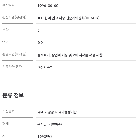
생산일자
1996-00-00
생산기관(생산자)
ILO 협약·권고 적용 전문가위원회(CEACR)
분량
3
언어
영어
활용조건(저작권)
출처표기, 상업적 이용 및 2차 저작물 작성 제한
기증자/수집자
여성가족부
분류 정보
수집출처
국내 > 공공 > 국가행정기관
형태
문서류 > 일반문서
시기
1990년대