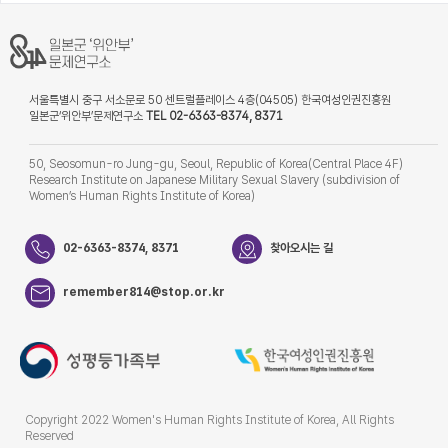
서울특별시 중구 서소문로 50 센트럴플레이스 4층(04505) 한국여성인권진흥원
일본군‘위안부’문제연구소
TEL 02-6363-8374, 8371
50, Seosomun-ro Jung-gu, Seoul, Republic of Korea(Central Place 4F)
Research Institute on Japanese Military Sexual Slavery (subdivision of
Women’s Human Rights Institute of Korea)
02-6363-8374, 8371
찾아오시는 길
remember814@stop.or.kr
Copyright 2022 Women's Human Rights Institute of Korea, All Rights
Reserved