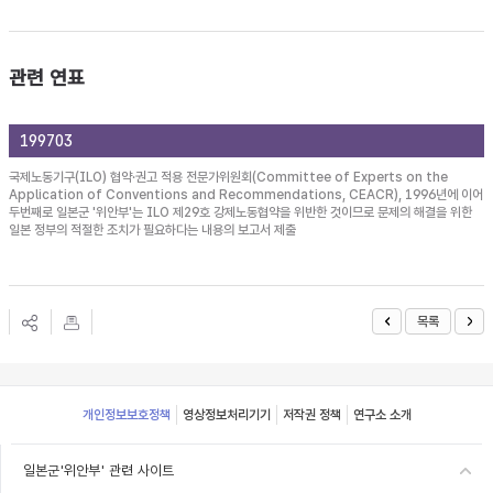
관련 연표
199703
국제노동기구(ILO) 협약·권고 적용 전문가위원회(Committee of Experts on the
Application of Conventions and Recommendations, CEACR), 1996년에 이어
두번째로 일본군 '위안부'는 ILO 제29호 강제노동협약을 위반한 것이므로 문제의 해결을 위한
일본 정부의 적절한 조치가 필요하다는 내용의 보고서 제출
목록
Footer
개인정보보호정책
영상정보처리기기
저작권 정책
연구소 소개
일본군'위안부' 관련 사이트