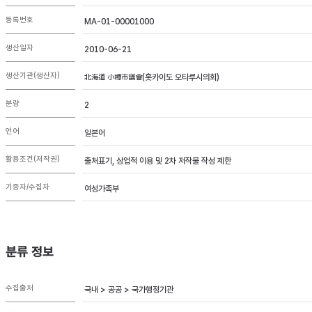
등록번호
MA-01-00001000
생산일자
2010-06-21
생산기관(생산자)
北海道 小樽市議會(홋카이도 오타루시의회)
분량
2
언어
일본어
활용조건(저작권)
출처표기, 상업적 이용 및 2차 저작물 작성 제한
기증자/수집자
여성가족부
분류 정보
수집출처
국내 > 공공 > 국가행정기관