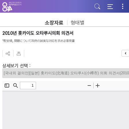
주
본
하
메
문
단
뉴
바
바
바
로
로
로
가
가
소장자료
형태별
가
기
기
기
2010년 홋카이도 오타루시의회 의견서
「慰安婦」 問題について政府の誠実な対応を求める意見書
상세보기 선택 :