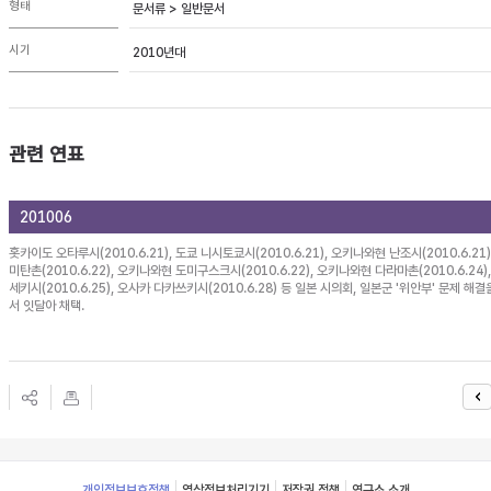
형태
문서류 > 일반문서
시기
2010년대
관련 연표
201006
홋카이도 오타루시(2010.6.21), 도쿄 니시토쿄시(2010.6.21), 오키나와현 난조시(2010.6.21
미탄촌(2010.6.22), 오키나와현 도미구스크시(2010.6.22), 오키나와현 다라마촌(2010.6.24
세키시(2010.6.25), 오사카 다카쓰키시(2010.6.28) 등 일본 시의회, 일본군 '위안부' 문제 해
서 잇달아 채택.
Footer
개인정보보호정책
영상정보처리기기
저작권 정책
연구소 소개