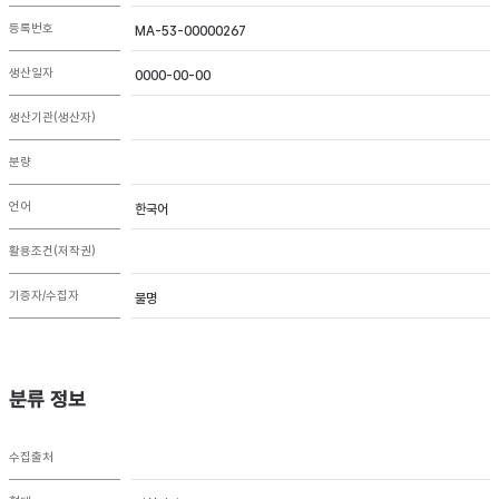
등록번호
MA-53-00000267
생산일자
0000-00-00
생산기관(생산자)
분량
언어
한국어
활용조건(저작권)
기증자/수집자
불명
분류 정보
수집출처