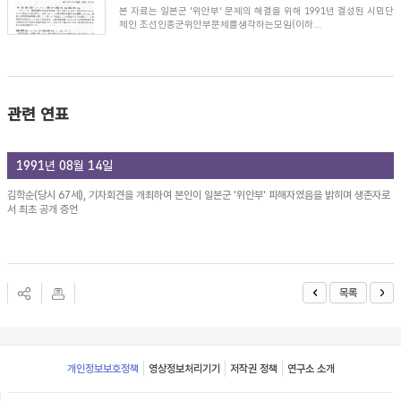
본 자료는 일본군 '위안부' 문제의 해결을 위해 1991년 결성된 시민단
체인 조선인종군위안부문제를생각하는모임(이하...
관련 연표
1991년 08월 14일
김학순(당시 67세), 기자회견을 개최하여 본인이 일본군 '위안부' 피해자였음을 밝히며 생존자로
서 최초 공개 증언
목록
Footer
개인정보보호정책
영상정보처리기기
저작권 정책
연구소 소개