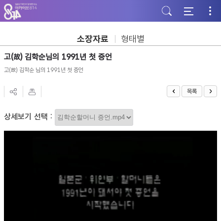
주
본
하
메
문
단
뉴
바
바
바
로
로
로
가
가
소장자료
형태별
가
기
기
기
고(故) 김학순님의 1991년 첫 증언
고(故) 김학순 님의 1991년 첫 증언
목록
상세보기 선택 :