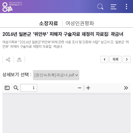
주
본
하
메
문
단
뉴
바
바
바
로
로
로
가
가
소장자료
여성인권평화
가
기
기
기
2016년 일본군 '위안부' 피해자 구술자료 재정리 자료집: 곽금녀
여성가족부 “2016년 일본군'위안부'피해 관련 사료 조사 및 D/B화 사업” 보고서 II. 일본군 '위
안부' 피해자 구술자료 재정리 자료집: 곽금녀
목록
상세보기 선택 :