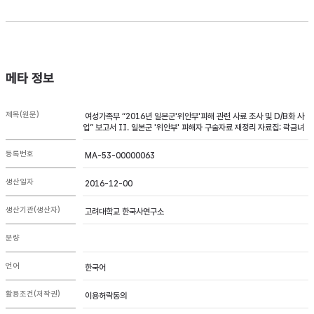
메타 정보
제목(원문)
여성가족부 “2016년 일본군'위안부'피해 관련 사료 조사 및 D/B화 사
업” 보고서 II. 일본군 '위안부' 피해자 구술자료 재정리 자료집: 곽금녀
등록번호
MA-53-00000063
생산일자
2016-12-00
생산기관(생산자)
고려대학교 한국사연구소
분량
언어
한국어
활용조건(저작권)
이용허락동의