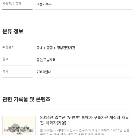
기증자/수집자
여성가족부
분류 정보
수집출처
국내 > 공공 > 정부관련기관
형태
증언/구술자료
시기
2010년대
관련 기록물 및 콘텐츠
2016년 일본군 '위안부' 피해자 구술자료 재정리 자료
집: 박화자(가명)
본 자료는 고려대학교 한국사연구소가 여성가족부의 “2016년 일본
군’위안부’피해 관련 사료 조사 및 D/B화 사업”의...