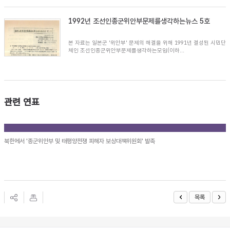
1992년 조선인종군위안부문제를생각하는뉴스 5호
본 자료는 일본군 '위안부' 문제의 해결을 위해 1991년 결성된 시민단
체인 조선인종군위안부문제를생각하는모임(이하...
관련 연표
북한에서 '종군위안부 및 태평양전쟁 피해자 보상대책위원회' 발족
목록
Footer