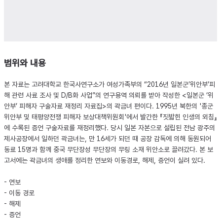
범위와 내용
본 자료는 고려대학교 한국사연구소가 여성가족부의 “2016년 일본군’위안부’피
해 관련 사료 조사 및 D/B화 사업”의 연구용역 의뢰를 받아 작성한 <일본군 ‘위
안부’ 피해자 구술자료 재정리 자료집>의 곽금녀 편이다. 1995년 북한의 '종군
위안부 및 태평양전쟁 피해자 보상대책위원회'에서 발간한 『짓밟힌 인생의 외침』
에 수록된 증언 구술자료를 재정리했다. 당시 일본 자본으로 설립된 전남 광주의
제사공장에서 일하던 곽금녀는, 만 16세가 되던 때 공장 감독에 의해 동원되어
동료 15명과 함께 중국 무단장성 무단장의 무링 소재 위안소로 끌려갔다. 본 보
고서에는 곽금녀의 생애를 정리한 연보와 이동경로, 해제, 증언이 실려 있다.
- 연보
- 이동 경로
- 해제
- 증언