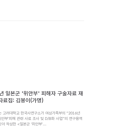
6년 일본군 '위안부' 피해자 구술자료 재
자료집: 김봉이(가명)
는 고려대학교 한국사연구소가 여성가족부의 “2016년
위안부’피해 관련 사료 조사 및 D/B화 사업”의 연구용역
아 작성한 <일본군 ‘위안부’...