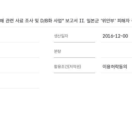
 관련 사료 조사 및 D/B화 사업” 보고서 II. 일본군 '위안부' 피해
2016-12-00
생산일자
분량
이용허락동의
활용조건(저작권)