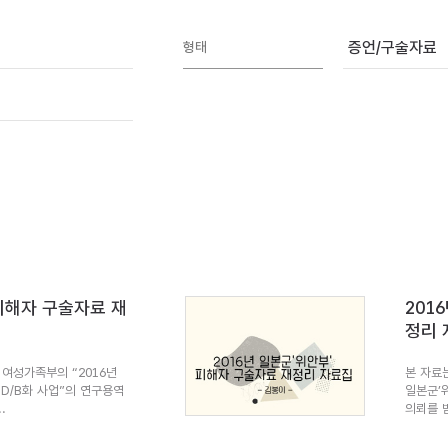
증언/구술자료
형태
 피해자 구술자료 재
201
정리 
여성가족부의 “2016년
본 자료
 D/B화 사업”의 연구용역
일본군’
.
의뢰를 받