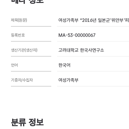
메타 정보
여성가족부 “2016년 일본군'위안부'피해
제목(원문)
MA-53-00000067
등록번호
고려대학교 한국사연구소
생산기관(생산자)
한국어
언어
여성가족부
기증자/수집자
분류 정보