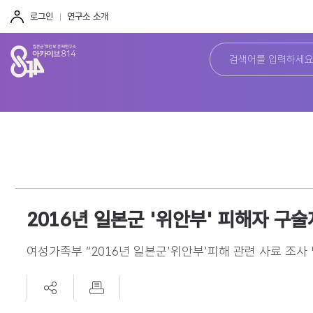
주
본
하
메
문
단
로그인
연구소 소개
뉴
바
바
바
로
로
로
가
가
가
기
기
기
2016년 일본군 '위안부' 피해자 구
여성가족부 “2016년 일본군'위안부'피해 관련 사료 조사 및