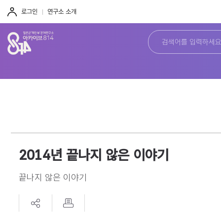
주
본
하
메
문
단
로그인
연구소 소개
뉴
바
바
바
로
로
로
가
가
가
기
기
기
2014년 끝나지 않은 이야기
끝나지 않은 이야기