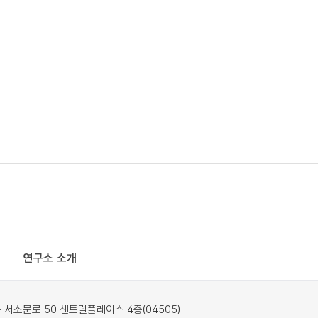
연구소 소개
서소문로 50 센트럴플레이스 4층(04505)