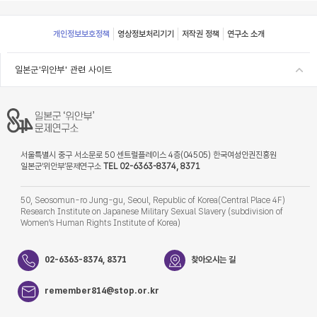
Footer
개인정보보호정책
영상정보처리기기
저작권 정책
연구소 소개
일본군'위안부' 관련 사이트
서울특별시 중구 서소문로 50 센트럴플레이스 4층(04505) 한국여성인권진흥원
일본군‘위안부’문제연구소
TEL 02-6363-8374, 8371
50, Seosomun-ro Jung-gu, Seoul, Republic of Korea(Central Place 4F)
Research Institute on Japanese Military Sexual Slavery (subdivision of
Women’s Human Rights Institute of Korea)
02-6363-8374, 8371
찾아오시는 길
remember814@stop.or.kr