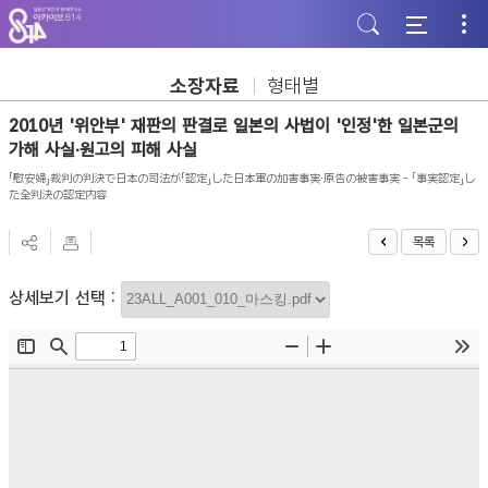
주
본
하
메
문
단
뉴
바
바
바
로
로
로
가
가
소장자료
형태별
가
기
기
기
2010년 '위안부' 재판의 판결로 일본의 사법이 '인정'한 일본군의
가해 사실∙원고의 피해 사실
「慰安婦」裁判の判決で日本の司法が「認定」した日本軍の加害事実∙原告の被害事実 - 「事実認定」し
た全判決の認定内容
목록
상세보기 선택 :