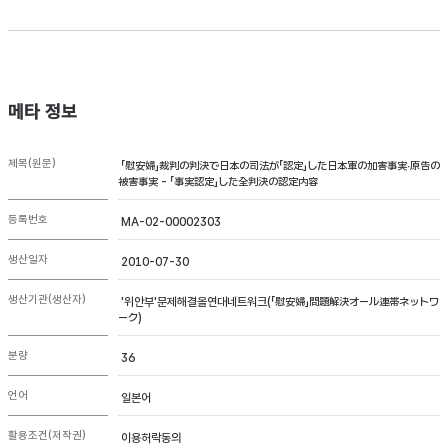
메타 정보
제목(원문)
「慰安婦」裁判の判決で日本の司法が「認定」した日本軍の加害事実∙原告の
被害事実 - 「事実認定」した全判決の認定内容
등록번호
MA-02-00002303
생산일자
2010-07-30
생산기관(생산자)
'위안부'문제해결올연대네트워크(「慰安婦」問題解決オール連帯ネットワ
ーク)
분량
36
언어
일본어
활용조건(저작권)
이용허락동의