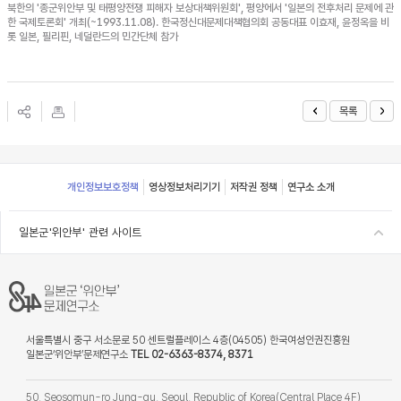
북한의 '종군위안부 및 태평양전쟁 피해자 보상대책위원회', 평양에서 '일본의 전후처리 문제에 관
한 국제토론회' 개최(~1993.11.08). 한국정신대문제대책협의회 공동대표 이효재, 윤정옥을 비
롯 일본, 필리핀, 네덜란드의 민간단체 참가
목록
Footer
개인정보보호정책
영상정보처리기기
저작권 정책
연구소 소개
일본군'위안부' 관련 사이트
서울특별시 중구 서소문로 50 센트럴플레이스 4층(04505) 한국여성인권진흥원
일본군‘위안부’문제연구소
TEL 02-6363-8374, 8371
50, Seosomun-ro Jung-gu, Seoul, Republic of Korea(Central Place 4F)