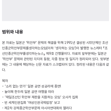
범위와 내용
본 자료는 일본군 '위안부' 문제의 해결을 위해 1991년 결성된 시민단체인 조선
인종군위안부문제를생각하는모임(이하 '생각하는 모임')이 발행한 뉴스레터 『조
선인종군위안부를생각하는뉴스』 제9호 간행물이다. 자료의 앞부분에는 일본군
'위안부' 문제와 관련된 각지의 동향, 각종 정보 및 일지가 정리되어 있다. 뒷부분
에는 그 내용에 해당하는 신문 자료가 스크랩되어 있다. 정리된 내용은 다음과 같
다.
목차
- '소리 없는 만가' 일본 공연 성공리에 종연!
- 놀이패 한두레 일본 공연 여행을 따라
- '재일조선인 위안부 재판을 지원하는 모임' 오사카 집회
- 빈 세계인권집회 '여성인권국제법정' 보고
- 제2차 강제종군위안부문제 아시아연대회의 열리다