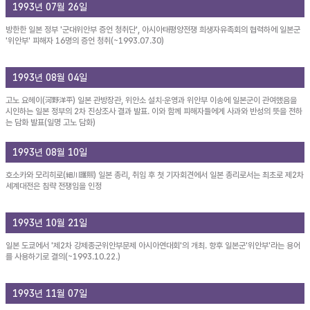
1993년 07월 26일
방한한 일본 정부 '군대위안부 증언 청취단', 아시아태평양전쟁 희생자유족회의 협력하에 일본군
'위안부' 피해자 16명의 증언 청취(~1993.07.30)
1993년 08월 04일
고노 요헤이(河野洋平) 일본 관방장관, 위안소 설치·운영과 위안부 이송에 일본군이 관여했음을
시인하는 일본 정부의 2차 진상조사 결과 발표. 이와 함께 피해자들에게 사과와 반성의 뜻을 전하
는 담화 발표(일명 고노 담화)
1993년 08월 10일
호소카와 모리히로(細川護煕) 일본 총리, 취임 후 첫 기자회견에서 일본 총리로서는 최초로 제2차
세계대전은 침략 전쟁임을 인정
1993년 10월 21일
일본 도쿄에서 '제2차 강제종군위안부문제 아시아연대회'의 개최. 향후 일본군'위안부'라는 용어
를 사용하기로 결의(~1993.10.22.)
1993년 11월 07일