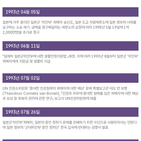
1993년 04월 05일
일본에 거주 중이던 일본군 '위안부' 피해자 송신도, 일본 도교 지방재판소에 일본 정부의 사죄를
요구하는 소송 제기. 금액을 청구해달라는 재판소의 요청에 따라 1995년 5월 19일에 1억
2,000만엔을 추가로 청구.
1993년 06월 11일
「일제하 일본군위안부에 대한 생활안정지원법 」제정. 이에 따라 1993년 8월부터 일본군 '위안부'
피해자에게 지원금 및 생활비 지급
1993년 07월 02일
UN 인권소위원회 '중대한 인권침해의 피해자에 대한 배상' 문제 특별보고관 테오 반 보벤
(Theodoor Cornelis van Boven), 「인권과 자유에 중대한 침해를 입은 피해자에 대한 배상
과 보상 및 회복의 권리에 관한 연구」 보고서 UN인권위원회에 제출
1993년 07월 26일
일본군'위안부'피해자, 일본의 증언 청취가 문제를 은폐하기 위한 수단으로 사용되어서는 안된다
며 일본 정부의 '군대위안부 증언 청취단' 한국 입국에 반대하는 성명서 발표