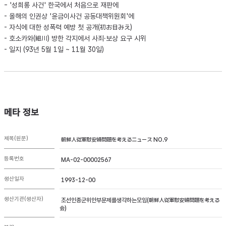
- '성희롱 사건' 한국에서 처음으로 재판에
- 올해의 인권상 '윤금이사건 공동대책위원회'에
- 자식에 대한 성폭력 예방 첫 공개(初お目みえ)
- 호소카와(細川) 방한 각지에서 사죄·보상 요구 시위
- 일지 (93년 5월 1일 ~ 11월 30일)
메타 정보
제목(원문)
朝鮮人従軍慰安婦問題を考えるニュース NO.9
등록번호
MA-02-00002567
생산일자
1993-12-00
생산기관(생산자)
조선인종군위안부문제를생각하는모임(朝鮮人従軍慰安婦問題を考える
会)