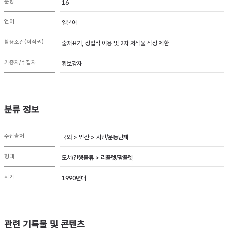
분량
16
언어
일본어
활용조건(저작권)
출처표기, 상업적 이용 및 2차 저작물 작성 제한
기증자/수집자
황보강자
분류 정보
수집출처
국외 > 민간 > 시민/운동단체
형태
도서/간행물류 > 리플렛/팜플렛
시기
1990년대
관련 기록물 및 콘텐츠