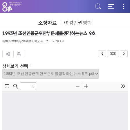
주
본
하
메
문
단
뉴
바
바
바
로
로
로
가
가
소장자료
여성인권평화
가
기
기
기
1993년 조선인종군위안부문제를생각하는뉴스 9호
朝鮮人従軍慰安婦問題を考えるニュース NO.9
목록
상세보기 선택 :