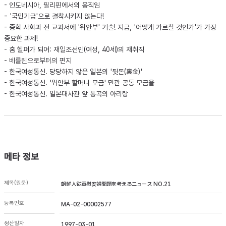
- 인도네시아, 필리핀에서의 움직임
- '국민기금'으로 결착시키지 않는다!
- 중학 사회과 전 교과서에 '위안부' 기술! 지금, '어떻게 가르칠 것인가'가 가장
중요한 과제!
- 홈 헬퍼가 되어: 재일조선인(여성, 40세)의 재취직
- 베를린으로부터의 편지
- 한국여성통신. 당당하지 않은 일본의 '뒷돈(裏金)'
- 한국여성통신. '위안부 할머니 모금' 민관 공동 모금을
- 한국여성통신. 일본대사관 앞 통곡의 아리랑
메타 정보
제목(원문)
朝鮮人従軍慰安婦問題を考えるニュース NO.21
등록번호
MA-02-00002577
생산일자
1997-03-01