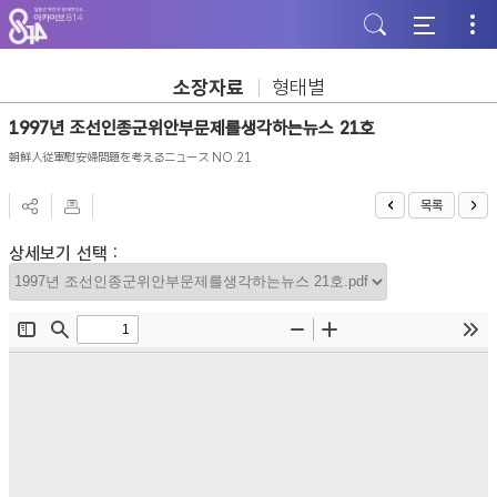
주
본
하
메
문
단
뉴
바
바
바
로
로
로
가
가
소장자료
형태별
가
기
기
기
1997년 조선인종군위안부문제를생각하는뉴스 21호
朝鮮人従軍慰安婦問題を考えるニュース NO.21
목록
상세보기 선택 :