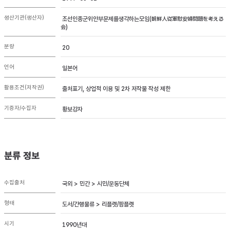
생산기관(생산자)
조선인종군위안부문제를생각하는모임(朝鮮人従軍慰安婦問題を考える
会)
분량
20
언어
일본어
활용조건(저작권)
출처표기, 상업적 이용 및 2차 저작물 작성 제한
기증자/수집자
황보강자
분류 정보
수집출처
국외 > 민간 > 시민/운동단체
형태
도서/간행물류 > 리플렛/팜플렛
시기
1990년대