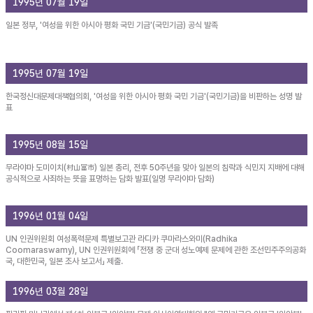
1995년 07월 19일
일본 정부, '여성을 위한 아시아 평화 국민 기금'(국민기금) 공식 발족
1995년 07월 19일
한국정신대문제대책협의회, '여성을 위한 아시아 평화 국민 기금'(국민기금)을 비판하는 성명 발
표
1995년 08월 15일
무라야마 도미이치(村山富市) 일본 총리, 전후 50주년을 맞아 일본의 침략과 식민지 지배에 대해
공식적으로 사죄하는 뜻을 표명하는 담화 발표(일명 무라야마 담화)
1996년 01월 04일
UN 인권위원회 여성폭력문제 특별보고관 라디카 쿠마라스와미(Radhika
Coomaraswamy), UN 인권위원회에 「전쟁 중 군대 성노예제 문제에 관한 조선민주주의공화
국, 대한민국, 일본 조사 보고서」 제출.
1996년 03월 28일