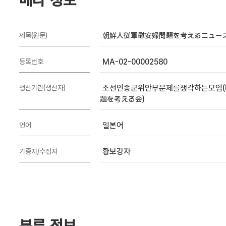
메타 정보
朝鮮人従軍慰安婦問題を考えるニュース 
제목(원문)
MA-02-00002580
등록번호
조선인종군위안부문제를생각하는모임(
생산기관(생산자)
題を考える会)
일본어
언어
황보강자
기증자/수집자
분류 정보