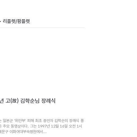
> 리플렛/팜플렛
7년 고(故) 김학순님 장례식
는 일본군 ‘위안부’ 피해 최초 증언자 김학순의 장례식 풍
 추모 동영상이다. 그는 1997년 12월 16일 오전 1시
대문구 이화여대부속병원에서...