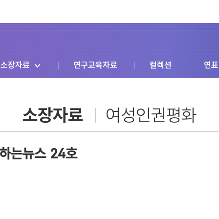
소장자료
연구교육자료
컬렉션
연표
소장자료
여성인권평화
하는뉴스 24호