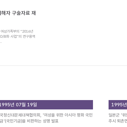
 피해자 구술자료 재
여성가족부의 “2016년
 D/B화 사업”의 연구용역
.
1995년 07월 19일
1995년
국정신대문제대책협의회, '여성을 위한 아시아 평화 국민
일본군 '위
금'(국민기금)을 비판하는 성명 발표
주시 퇴촌