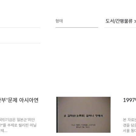
도서/간행물류 
형태
위안부'문제 아시아연
199
왜 국민기금은 일본군'위안
본 자료
?"를 주제로 필리핀 마닐
경을 담은
...
서울 동