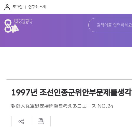
주
본
하
메
문
단
로그인
연구소 소개
뉴
바
바
바
로
로
로
가
가
가
기
기
기
1997년 조선인종군위안부문제를생각
朝鮮人従軍慰安婦問題を考えるニュース NO.24