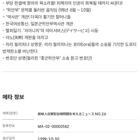
- 부당 판결에 항의의 목소리를! 피해자의 인권이 회복될 때까지 싸운다!
- '위안부' 문제를 둘러싼 움직임 (98년 6월 ~ 10월)
- '역사관' 개관! 더욱더 활기찬 할머니들
- 한국여성통신. 일본군위안부역사관 개관
- 헬퍼일기. '자이니치'의 데이서비스(デイサービス) 시동
- 야노(失野) 재판을 마치고
- 리라 필리피나 성명문. 리라 필리피나는 로라(lora)들의 소송을 기각한 도쿄지
방재판소를 비난한다
- 변호단 성명(필리핀 '종군위안부' 소송 원고 변호단)
메타 정보
제목(원문)
朝鮮人従軍慰安婦問題を考えるニュース NO.26
등록번호
MA-02-00002582
생산일자
1998-10-30