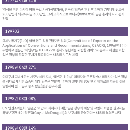
1997년 01월 11일
'여성을 위한 아시아 평화 국민 기금'(국민기금), 한국의 일본군 '위안부'피해자 7명에게 위로금
200만엔과 의료복지금 300만엔, 그리고 하시모토 류타로(橋本龍太郞) 일본 총리의 사과 편지
전달
199703
국제노동기구(ILO) 협약·권고 적용 전문가위원회(Committee of Experts on the
Application of Conventions and Recommendations, CEACR), 1996년에 이어
두번째로 일본군 '위안부'는 ILO 제29호 강제노동협약을 위반한 것이므로 문제의 해결을 위한
일본 정부의 적절한 조치가 필요하다는 내용의 보고서 제출
1998년 04월 27일
야마구치 지방재판소 시모노세키 지부, 일본군 '위안부' 피해자와 근로정신대 피해자가 일본 정부
를 상대로 제기한 소송에 대해 일본군 '위안부' 피해자 3명에게 90만엔의 위자료를 지급할 것을
명령하며 원고 일부 승소 판결(일명 관부재판)
1998년 08월 08일
UN 인권소위원회, 일본군 '위안부' 피해자에 대한 일본 정부의 배상 및 책임자 처벌을 권고하는
특별보고관 게이 맥두걸(Gay J. McDougall)의 보고서를 환영한다는 내용의 결의문 채택
1998년 08월 14일