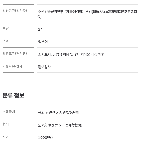
생산기관(생산자)
조선인종군위안부문제를생각하는모임(朝鮮人従軍慰安婦問題を考える
会)
분량
24
언어
일본어
활용조건(저작권)
출처표기, 상업적 이용 및 2차 저작물 작성 제한
기증자/수집자
황보강자
분류 정보
수집출처
국외 > 민간 > 시민/운동단체
형태
도서/간행물류 > 리플렛/팜플렛
시기
1990년대