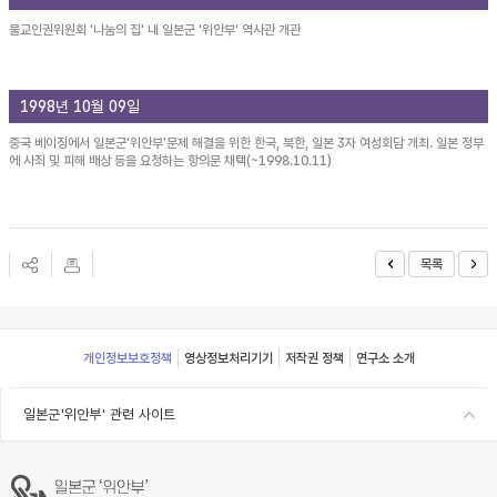
불교인권위원회 '나눔의 집' 내 일본군 '위안부' 역사관 개관
1998년 10월 09일
중국 베이징에서 일본군'위안부'문제 해결을 위한 한국, 북한, 일본 3자 여성회담 개최. 일본 정부
에 사죄 및 피해 배상 등을 요청하는 항의문 채택(~1998.10.11)
목록
Footer
개인정보보호정책
영상정보처리기기
저작권 정책
연구소 소개
일본군'위안부' 관련 사이트