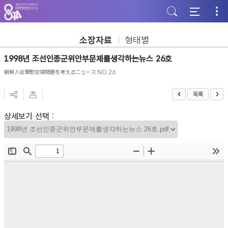
주
본
하
메
문
단
뉴
바
바
바
로
로
로
가
가
소장자료
형태별
가
기
기
기
1998년 조선인종군위안부문제를생각하는뉴스 26호
朝鮮人従軍慰安婦問題を考えるニュース NO.26
목록
상세보기 선택 :