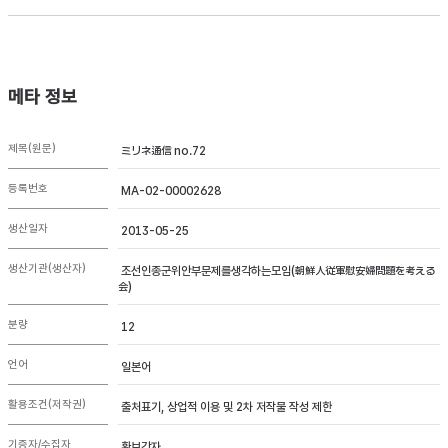
메타 정보
제목(원문)
ミリネ通信 no.72
등록번호
MA-02-00002628
생산일자
2013-05-25
생산기관(생산자)
조선인종군위안부문제를생각하는모임(朝鮮人従軍慰安婦問題を考える
会)
분량
12
언어
일본어
활용조건(저작권)
출처표기, 상업적 이용 및 2차 저작물 작성 제한
기증자/수집자
황보강자