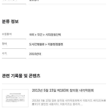
분류 정보
수집출처
국외 > 민간 > 시민/운동단체
형태
도서/간행물류 > 리플렛/팜플렛
시기
2010년대
관련 기록물 및 콘텐츠
2013년 5월 23일 제183회 참의원 내각위원회
2013년 5월 23일 일본 참의원 내각위원회에서 이토카즈 케이코(糸数
慶子)가 발언한 내용이다. 이토카즈는 총리의...