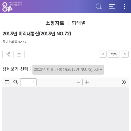
주
본
하
메
문
단
뉴
바
바
바
로
로
로
가
가
소장자료
형태별
가
기
기
기
2013년 미리내통신(2013년 NO.72)
ミリネ通信 no.72
목록
상세보기 선택 :