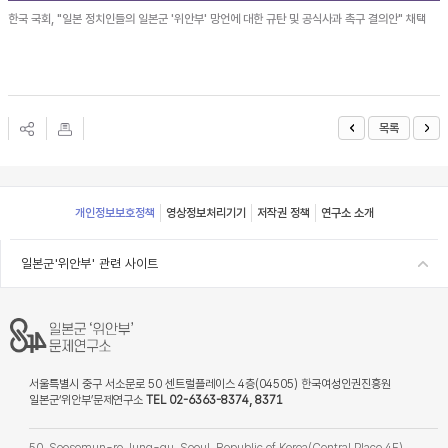
한국 국회, "일본 정치인들의 일본군 '위안부' 망언에 대한 규탄 및 공식사과 촉구 결의안" 채택
목록
Footer
개인정보보호정책
영상정보처리기기
저작권 정책
연구소 소개
일본군'위안부' 관련 사이트
서울특별시 중구 서소문로 50 센트럴플레이스 4층(04505) 한국여성인권진흥원
일본군‘위안부’문제연구소
TEL 02-6363-8374, 8371
50, Seosomun-ro Jung-gu, Seoul, Republic of Korea(Central Place 4F)