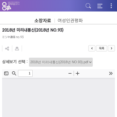
주
본
하
메
문
단
뉴
바
바
바
로
로
로
가
가
소장자료
여성인권평화
가
기
기
기
2018년 미리내통신(2018년 NO.93)
ミリネ通信 no.93
목록
상세보기 선택 :