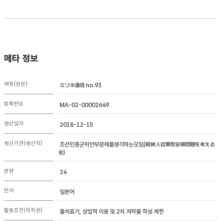
메타 정보
제목(원문)
ミリネ通信 no.93
등록번호
MA-02-00002649
생산일자
2018-12-15
생산기관(생산자)
조선인종군위안부문제를생각하는모임(朝鮮人従軍慰安婦問題を考える
会)
분량
24
언어
일본어
활용조건(저작권)
출처표기, 상업적 이용 및 2차 저작물 작성 제한