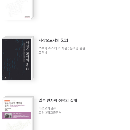
사상으로서의 3.11
쓰루미 슌스케 외 지음 ; 윤여일 옮김
그린비
일본 원자력 정책의 실패
마쓰오카 순지
고려대학교출판부