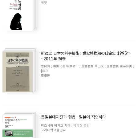
새잎
新通史 日本の科學技術 : 世紀轉換期の社會史 1995年
~2011年 別卷
吉岡齊 ; 編集代表 塚原修一 ; 企畵委員 中山茂 ; 企畵委員 後藤邦夫 ;
[ほか
原書房
동일본대지진과 헌법 : 일본에 직언하다
미즈시마 아사호 지음 ; 박미현 옮김
고려대학교출판부