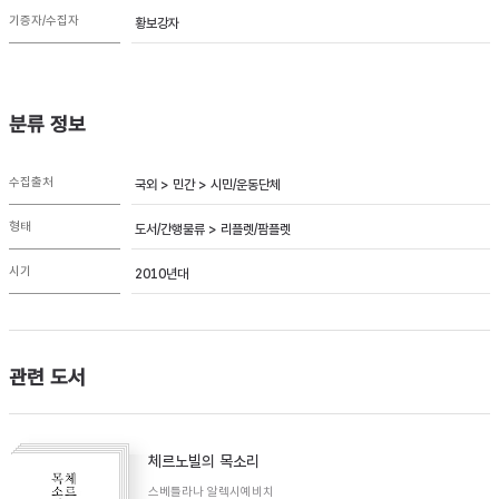
기증자/수집자
황보강자
분류 정보
수집출처
국외 > 민간 > 시민/운동단체
형태
도서/간행물류 > 리플렛/팜플렛
시기
2010년대
관련 도서
체르노빌의 목소리
스베틀라나 알렉시예비치