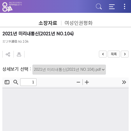
주
본
하
메
문
단
뉴
바
바
바
로
로
로
가
가
소장자료
여성인권평화
가
기
기
기
2021년 미리내통신(2021년 NO.104)
ミリネ通信 no.104
목록
상세보기 선택 :