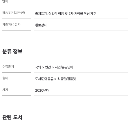
언어
활용조건(저작권)
출처표기, 상업적 이용 및 2차 저작물 작성 제한
기증자/수집자
황보강자
분류 정보
수집출처
국외 > 민간 > 시민/운동단체
형태
도서/간행물류 > 리플렛/팜플렛
시기
2020년대
관련 도서