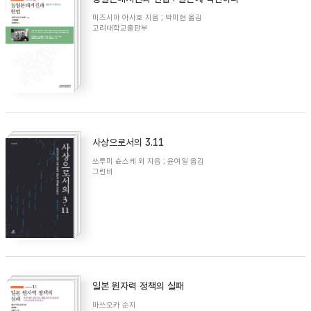
미즈시마 아사호 지음 ; 박미현 옮김
고려대학교출판부
사상으로서의 3.11
쓰루미 슌스케 외 지음 ; 윤여일 옮김
그린비
일본 원자력 정책의 실패
마쓰오카 순지