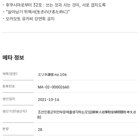
- 후쿠시마로부터 32호 : 쓰는 것과 사는 것이, 서로 겹치도록
- “살아남기 위해서(生きのびるために)”
- 오카모토 유카씨 강연회 공지
메타 정보
제목(원문)
ミリネ通信 no.104
등록번호
MA-02-00002660
생산일자
2021-10-16
생산기관(생산자)
조선인종군위안부문제를생각하는모임(朝鮮人従軍慰安婦問題を考える
会)
분량
28