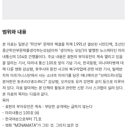
범위와 내용
본 자료는 일본군 '위안부' 문제의 해결을 위해 1991년 결성된 시민단체, 조선인
종군위안부문제를생각하는모임(이하 '생각하는 모임')이 발행한 뉴스레터인 미리
내통신의 104호 간행물이다. 주요 내용은 표현의 부자유전이 계속 열리고 있음
을 알리는 기사, 미리내 통신 100호 맞이 기념 기사, 한국동향, 미나마타병에 대
해 다룬 영화 감상평, 후쿠시마 원전 사고와 복구작업에 관한 비판 기사, 탈레반
치하 아프가니스탄에서 사는 소녀의 이야기를 담은 애니메이션 “브레드위너(일
본어판은 生きのびるために)” 감상평, 오카모토 유카 강연회 공지 등으로 이루어
져 있다. 자료 말미에는 본 단체의 활동과 관련한 신문 기사 스크랩이 실려 있다.
본 자료의 목차는 다음과 같다.
목차
- 표현의 부자유전은 계속 : 부당한 공격에는 굽히지 않는다
- 미리내통신 100호 (6)
- 한국여성으로부터 71호
- 영화 “MINAMATA”가 그린 것, 그리지 않은 것