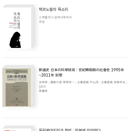
체르노빌의 목소리
스베틀라나 알렉시예비치
새잎
新通史 日本の科學技術 : 世紀轉換期の社會史 1995年
~2011年 別卷
吉岡齊 ; 編集代表 塚原修一 ; 企畵委員 中山茂 ; 企畵委員 後藤邦夫 ;
[ほか
原書房
동일본대지진과 헌법 : 일본에 직언하다