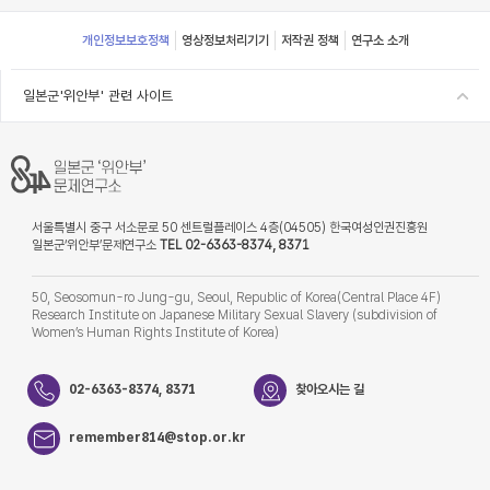
Footer
개인정보보호정책
영상정보처리기기
저작권 정책
연구소 소개
일본군'위안부' 관련 사이트
서울특별시 중구 서소문로 50 센트럴플레이스 4층(04505) 한국여성인권진흥원
일본군‘위안부’문제연구소
TEL 02-6363-8374, 8371
50, Seosomun-ro Jung-gu, Seoul, Republic of Korea(Central Place 4F)
Research Institute on Japanese Military Sexual Slavery (subdivision of
Women’s Human Rights Institute of Korea)
02-6363-8374, 8371
찾아오시는 길
remember814@stop.or.kr