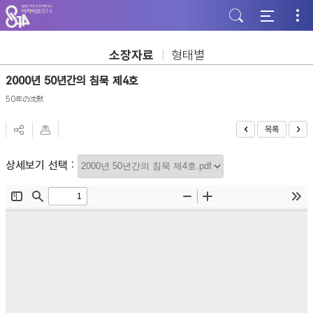
주
본
하
메
문
단
뉴
바
바
바
로
로
로
가
가
소장자료
형태별
가
기
기
기
2000년 50년간의 침묵 제4호
50年の沈黙
목록
상세보기 선택 :