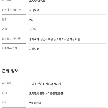
생산일자
2000-05-25
생산기관(생산자)
시바요코
분량
24
언어
일본어
활용조건(저작권)
출처표기, 상업적 이용 및 2차 저작물 작성 제한
기증자/수집자
시바요코
분류 정보
수집출처
국외 > 민간 > 시민/운동단체
형태
도서/간행물류 > 리플렛/팜플렛
시기
2000년대