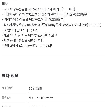
목차
- 제3회 구두변론을 시작하며/야마구치 아키코(山口明子)
- 제3회 구두변론(4월11일)을 방청하고/와타나베 시즈코(渡部靜子)
- 타이완에 아마들을 방문하고/시바 요코(柴洋子)
-책소개:룽시우메이(龍秀美)의 『Taiwan』을 읽고/이시카와 이쓰코( 石川逸子)
- 해협의 양안에서의 목소리
-자료 : 타이완 지구 위안부 조사 분석 보고
-시모노세키 판결을 살리는 모임
- 7월 4일 제4회 구두변론이 있습니다!
메타 정보
제목(원문)
50年の沈黙
등록번호
MA-02-00002672