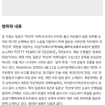
범위와 내용
본 자료는 일본군 ‘위안부’ 피해 당사자인 타이완 출신 여성들이 일본 정부를 상
대로 제기한 손해배상 청구 소송을 지원하기 위해 결성된 시민단체 '타이완의 전
‘위안부’ 재판을 지원하는 모임(「台湾の元『慰安婦』裁判を支援する会)이 발행한
뉴스레터 『FIFTY YEARS OF SILENCE』 제3호이다. 해당 간행물은 ‘침묵의
50년’이라는 제목 아래, 일본군 ‘위안부’ 피해자들이 수십 년간 침묵을 강요당한
역사와, 이를 깨고 나서부터 시작된 증언・법적 투쟁・기억 운동의 흐름을 정리
하고 있다. 제4호에서는 2000년 4월 11일 도쿄지방재판소에서 열린 제3회 구
두변론의 경과 보고를 중심으로, 원고들의 진술 내용, 변호인단의 입장, 시민 연
대 활동과 더불어 자료 준비 과정, 재판 이후 일정 등이 소개된다. 후반부에는 중
국 상하이에서 개최된 위안부관련 국제학술회의, 타이완지구위안부조사분석 보
고서 등이 소개된다. 특히 일본에서 8건의 일본군 '위안부'관련 소송이 진행됨을
알리며 1998년 시모노세키 판결의 의미를 살리고자 시모노세키 판결을 살리는
모임(下関判決を生かす会)과 일본군 성폭력 피해자 재판 지원 연락회를 결성에
관해 소개하고 있다. 정리된 내용은 다음과 같다.