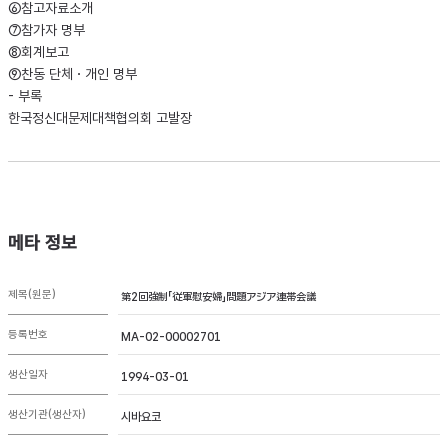
⑥참고자료소개
⑦참가자 명부
⑧회계보고
⑨찬동 단체・개인 명부
- 부록
한국정신대문제대책협의회 고발장
메타 정보
제목(원문)
第2回強制「従軍慰安婦」問題アジア連帯会議
등록번호
MA-02-00002701
생산일자
1994-03-01
생산기관(생산자)
시바요코