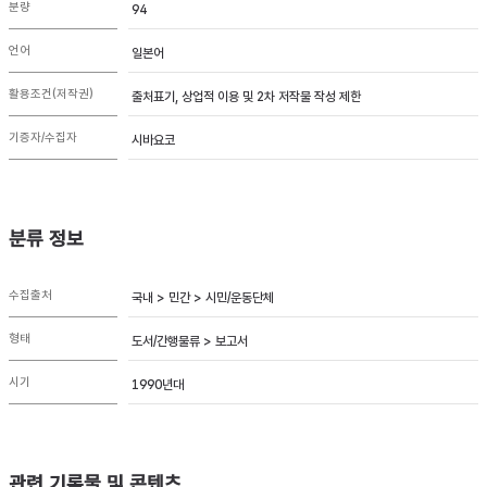
분량
94
언어
일본어
활용조건(저작권)
출처표기, 상업적 이용 및 2차 저작물 작성 제한
기증자/수집자
시바요코
분류 정보
수집출처
국내 > 민간 > 시민/운동단체
형태
도서/간행물류 > 보고서
시기
1990년대
관련 기록물 및 콘텐츠