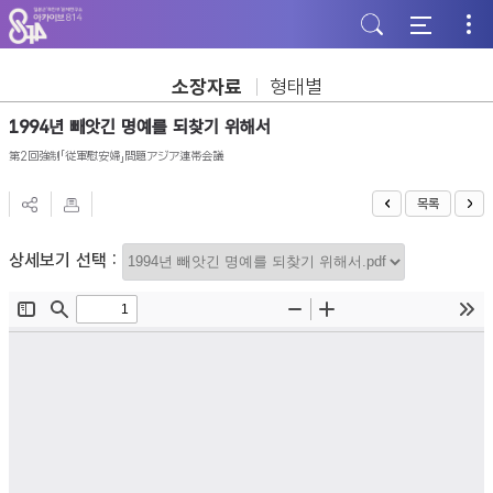
주
본
하
메
문
단
뉴
바
바
바
로
로
로
가
가
소장자료
형태별
가
기
기
기
1994년 빼앗긴 명예를 되찾기 위해서
第2回強制「従軍慰安婦」問題アジア連帯会議
목록
상세보기 선택 :