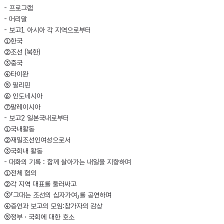
- 프로그램
- 머리말
- 보고1 아시아 각 지역으로부터
①한국
②조선 (북한)
③중국
④타이완
⑤ 필리핀
⑥ 인도네시아
⑦말레이시아
- 보고2 일본국내로부터
①국내활동
②재일조선인여성으로서
③국회내 활동
- 대화의 기록 : 함께 살아가는 내일을 지향하며
①전체 협의
②각 지역 대표를 둘러싸고
③「그대는 조선의 십자가여」를 공연하며
④증언과 보고의 모임:참가자의 감상
⑤정부・국회에 대한 호소