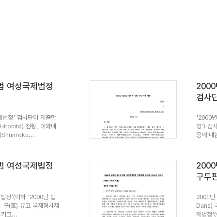
전범 여성국제법정
200
검사단
제법정' 검사단이 제출한
'2000
tohito) 천황, 이와네
정') 
Shunroku...
용에 대
전범 여성국제법정
200
구두판
정'(이하 '2000년 법
2001년
 구(舊) 유고 국제형사재
Dans)
크...
제법정'(