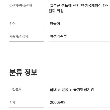
일본군 성노예 전범 여성국제법정 대만
생산기관(생산자)
원회 위원
한국어
언어
여성가족부
기증자/수집자
분류 정보
국내 > 공공 > 국가행정기관
수집출처
2000년대
시기