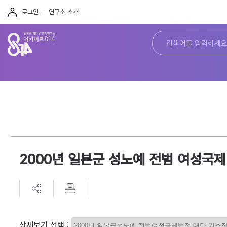
주
본
하
메
문
단
로그인
연구소 소개
뉴
바
바
바
로
로
로
가
가
가
기
기
기
2000년 일본군 성노예 전범 여성국
상세보기 선택 :