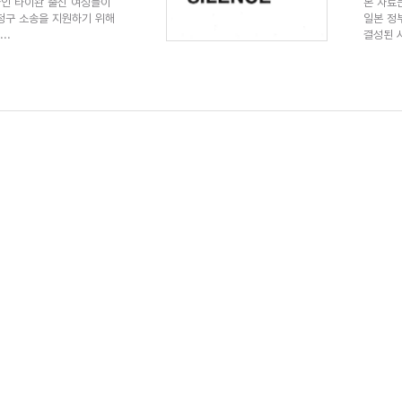
자인 타이완 출신 여성들이
본 자료
청구 소송을 지원하기 위해
일본 정
..
결성된 시