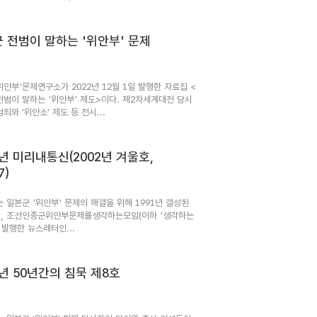
 전범이 말하는 '위안부' 문제
위안부'문제연구소가 2022년 12월 1일 발행한 자료집 <
전범이 말하는 '위안부' 제도>이다. 제2차세계대전 당시
죄와 ‘위안소’ 제도 등 전시...
2년 미리내통신(2002년 겨울호,
7)
는 일본군 '위안부' 문제의 해결을 위해 1991년 결성된
, 조선인종군위안부문제를생각하는모임(이하 '생각하는
 발행한 뉴스레터인...
1년 50년간의 침묵 제8호