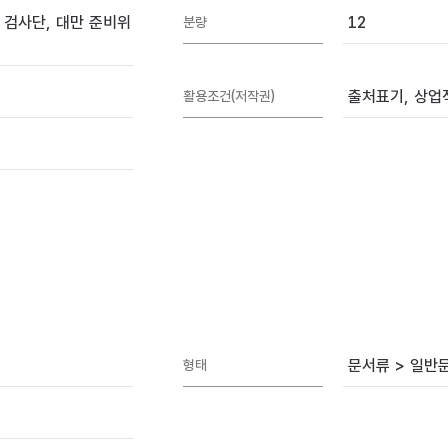
 검사단, 대만 준비위
12
분량
출처표기, 상업적
활용조건(저작권)
문서류 > 일반
형태