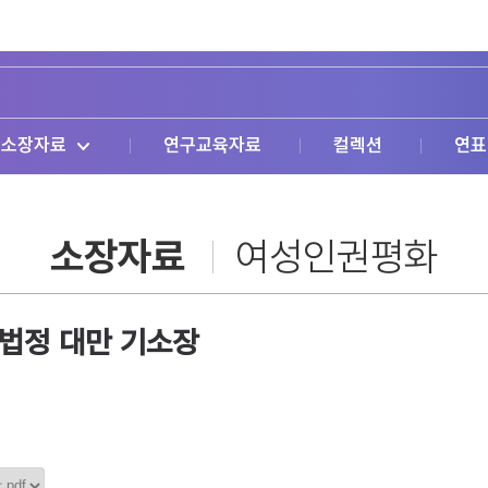
소장자료
연구교육자료
컬렉션
연표
소장자료
여성인권평화
제법정 대만 기소장