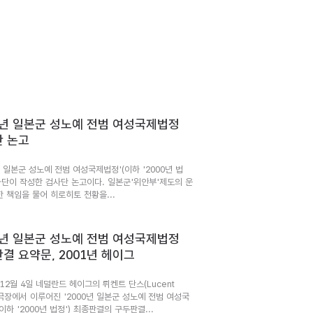
0년 일본군 성노예 전범 여성국제법정
 논고
년 일본군 성노예 전범 여성국제법정'(이하 '2000년 법
검사단이 작성한 검사단 논고이다. 일본군'위안부'제도의 운
한 책임을 물어 히로히토 천황을...
0년 일본군 성노예 전범 여성국제법정
결 요약문, 2001년 헤이그
 12월 4일 네덜란드 헤이그의 뤼켄트 단스(Lucent
 극장에서 이루어진 '2000년 일본군 성노예 전범 여성국
이하 '2000년 법정') 최종판결의 구두판결...