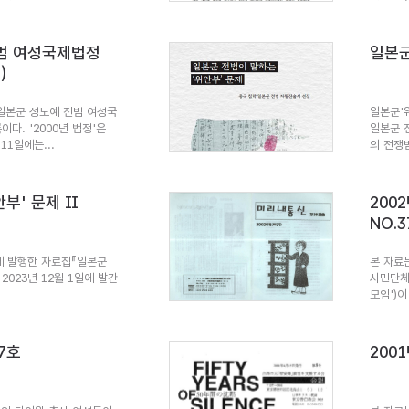
전범 여성국제법정
일본군
)
년 일본군 성노예 전범 여성국
일본군'
이다. '2000년 법정'은
일본군 
11일에는...
의 전쟁범
부' 문제 Ⅱ
200
NO.3
에 발행한 자료집『일본군
본 자료
2023년 12월 1일에 발간
시민단체
모임')이
7호
200