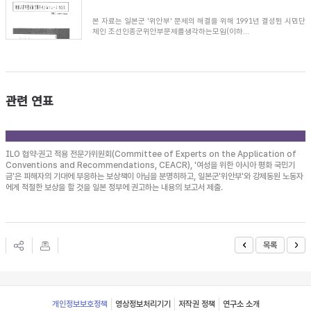
본 자료는 일본군 '위안부' 문제의 해결을 위해 1991년 결성된 시민단
체인 조선인종군위안부문제를생각하는모임(이하...
관련 연표
ILO 협약·권고 적용 전문가위원회(Committee of Experts on the Application of
Conventions and Recommendations, CEACR), '여성을 위한 아시아 평화 국민기
금'은 피해자의 기대에 부응하는 보상책이 아님을 분명히하고, 일본군'위안부'와 강제동원 노동자
에게 적절한 보상을 할 것을 일본 정부에 권고하는 내용의 보고서 제출.
목록
Footer
개인정보보호정책
영상정보처리기기
저작권 정책
연구소 소개