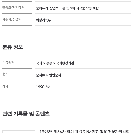
활용조건(저작권)
출처표기, 상업적 이용 및 2차 저작물 작성 제한
기증자/수집자
여성가족부
분류 정보
수집출처
국내 > 공공 > 국가행정기관
형태
문서류 > 일반문서
시기
1990년대
관련 기록물 및 콘텐츠
1995년 제66차 회기 ILO 협약·권고 적용 전문가위원회