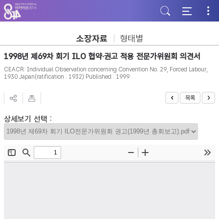
주
본
하
메
문
단
뉴
바
바
바
로
로
로
가
가
소장자료
형태별
가
기
기
기
1998년 제69차 회기 ILO 협약·권고 적용 전문가위원회 의견서
CEACR: Individual Observation concerning Convention No. 29, Forced Labour,
1930 Japan(ratification : 1932) Published : 1999
목록
상세보기 선택 :