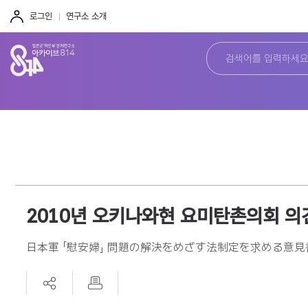
주
본
하
메
문
단
로그인
연구소 소개
뉴
바
바
바
로
로
로
가
가
가
기
기
기
2010년 오키나와현 요미탄촌의회 의
日本軍 「慰安婦」 問題の解決をめざす法制定を求める意見