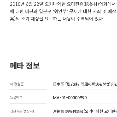
2010년 6월 22일 오키나와현 요미탄촌(読谷村)의회에
에 대한 비판과 일본군 '위안부' 문제에 대한 사죄 및
案)의 조기 제정을 요구하는 내용이 수록되어 있다.
메타 정보
日本軍 「慰安婦」 問題の解決をめざす
제목(원문)
MA-01-00000990
등록번호
沖縄県 読谷村議会(오키나와현 요미탄
생산기관(생산자)