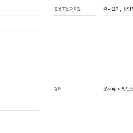
출처표기, 상업적
활용조건(저작권)
문서류 > 일반
형태