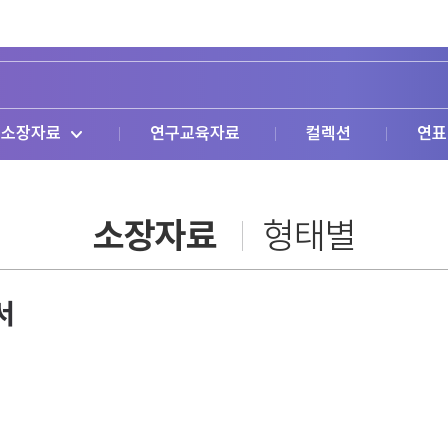
소장자료
연구교육자료
컬렉션
연표
소장자료
형태별
서