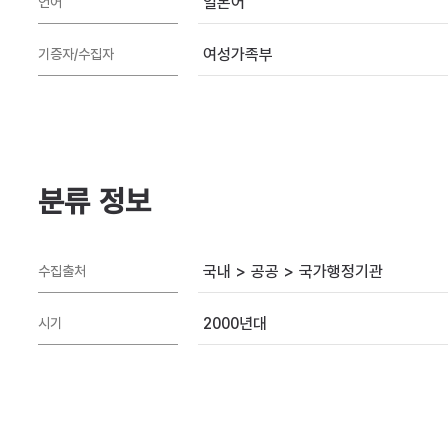
일본어
언어
여성가족부
기증자/수집자
분류 정보
국내 > 공공 > 국가행정기관
수집출처
2000년대
시기