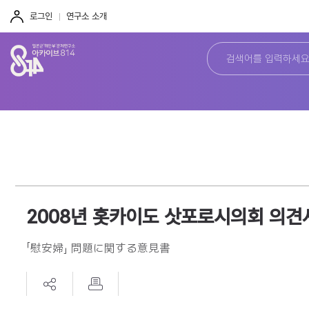
주
본
하
메
문
단
로그인
연구소 소개
뉴
바
바
바
로
로
로
가
가
가
기
기
기
2008년 홋카이도 삿포로시의회 의견
「慰安婦」 問題に関する意見書