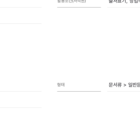
출처표기, 상업적
활용조건(저작권)
문서류 > 일반
형태