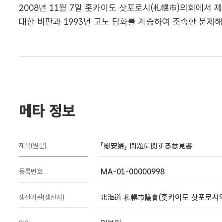
2008년 11월 7일 홋카이도 삿포로시(札幌市)의회에서
대한 비판과 1993년 고노 담화를 계승하여 조속한 문제
메타 정보
「慰安婦」 問題に関する意見書
제목(원문)
MA-01-00000998
등록번호
北海道 札幌市議會(홋카이도 삿포로시
생산기관(생산자)