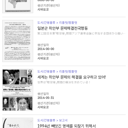
0000-00-00
생산기관(생산자)
시바요코
도서/간행물류 > 리플렛/팜플렛
일본군 위안부 문제해결전국행동
第12回日本軍「慰安婦」問題アジア連帯会議に参加する団体から届いた紹介文
생산일자
2014-00-00
생산기관(생산자)
시바요코
도서/간행물류 > 리플렛/팜플렛
세계는 위안부 문제의 해결을 요구하고 있어!
世界は「慰安婦」問題の解決を求めている！
생산일자
2014-05-31
생산기관(생산자)
시바요코
도서/간행물류 > 보고서
1994년 빼앗긴 명예를 되찾기 위해서