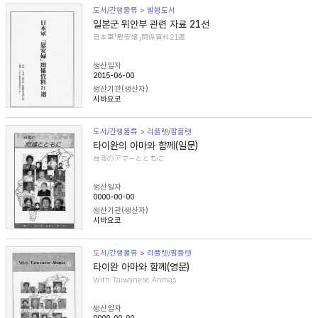
도서/간행물류 > 발행도서
일본군 위안부 관련 자료 21선
日本軍「慰安婦」関係資料21選
생산일자
2015-06-00
생산기관(생산자)
시바요코
도서/간행물류 > 리플렛/팜플렛
타이완의 아마와 함께(일문)
台湾のアマーとともに
생산일자
0000-00-00
생산기관(생산자)
시바요코
도서/간행물류 > 리플렛/팜플렛
타이완 아마와 함께(영문)
With Taiwanese Ahmas
생산일자