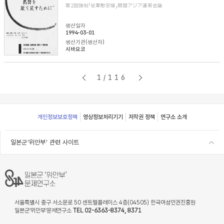
第2回強制「従軍慰安婦」問題アジア連帯会議
생산일자
1994-03-01
생산기관(생산자)
시바요코
1/116
Footer
개인정보보호정책
영상정보처리기기
저작권 정책
연구소 소개
일본군'위안부' 관련 사이트
서울특별시 중구 서소문로 50 센트럴플레이스 4층(04505) 한국여성인권진흥원
일본군‘위안부’문제연구소
TEL 02-6363-8374, 8371