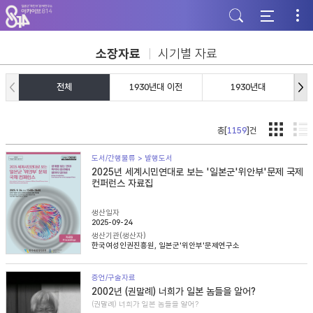
주
본
하
메
문
단
뉴
바
바
바
로
로
로
가
가
소장자료
시기별 자료
가
기
기
기
전체
1930년대 이전
1930년대
총[
1159
]건
도서/간행물류 > 발행도서
2025년 세계시민연대로 보는 '일본군'위안부'문제 국제
컨퍼런스 자료집
생산일자
2025-09-24
생산기관(생산자)
한국여성인권진흥원, 일본군'위안부'문제연구소
증언/구술자료
2002년 (권말례) 너희가 일본 놈들을 알어?
(권말례) 너희가 일본 놈들을 알어?