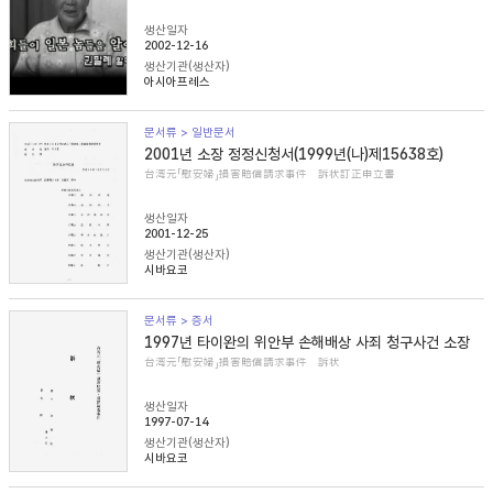
생산일자
2002-12-16
생산기관(생산자)
아시아프레스
문서류 > 일반문서
2001년 소장 정정신청서(1999년(나)제15638호)
台湾元「慰安婦」損害賠償請求事件 訴状訂正申立書
생산일자
2001-12-25
생산기관(생산자)
시바요코
문서류 > 증서
1997년 타이완의 위안부 손해배상 사죄 청구사건 소장
台湾元「慰安婦」損害賠償請求事件 訴状
생산일자
1997-07-14
생산기관(생산자)
시바요코