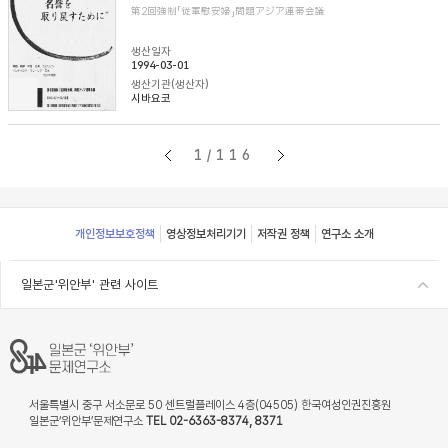
第2回強制「従軍慰安婦」問題アジア連帯会議
생산일자
1994-03-01
생산기관(생산자)
시바요코
1/116
Footer
개인정보보호정책
영상정보처리기기
저작권 정책
연구소 소개
일본군'위안부' 관련 사이트
서울특별시 중구 서소문로 50 센트럴플레이스 4층(04505) 한국여성인권진흥원
일본군‘위안부’문제연구소
TEL 02-6363-8374, 8371