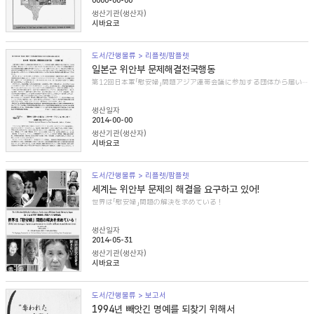
0000-00-00
생산기관(생산자)
시바요코
도서/간행물류 > 리플렛/팜플렛
일본군 위안부 문제해결전국행동
第12回日本軍「慰安婦」問題アジア連帯会議に参加する団体から届いた紹介文
생산일자
2014-00-00
생산기관(생산자)
시바요코
도서/간행물류 > 리플렛/팜플렛
세계는 위안부 문제의 해결을 요구하고 있어!
世界は「慰安婦」問題の解決を求めている！
생산일자
2014-05-31
생산기관(생산자)
시바요코
도서/간행물류 > 보고서
1994년 빼앗긴 명예를 되찾기 위해서