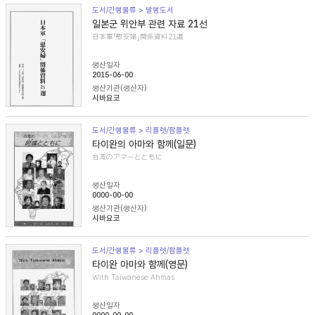
도서/간행물류 > 발행도서
일본군 위안부 관련 자료 21선
日本軍「慰安婦」関係資料21選
생산일자
2015-06-00
생산기관(생산자)
시바요코
도서/간행물류 > 리플렛/팜플렛
타이완의 아마와 함께(일문)
台湾のアマーとともに
생산일자
0000-00-00
생산기관(생산자)
시바요코
도서/간행물류 > 리플렛/팜플렛
타이완 아마와 함께(영문)
With Taiwanese Ahmas
생산일자