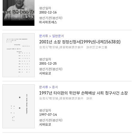
생산일자
2002-12-16
생산기관(생산자)
아시아프레스
문서류 > 일반문서
2001년 소장 정정신청서(1999년(나)제15638호)
台湾元「慰安婦」損害賠償請求事件 訴状訂正申立書
생산일자
2001-12-25
생산기관(생산자)
시바요코
문서류 > 증서
1997년 타이완의 위안부 손해배상 사죄 청구사건 소장
台湾元「慰安婦」損害賠償請求事件 訴状
생산일자
1997-07-14
생산기관(생산자)
시바요코