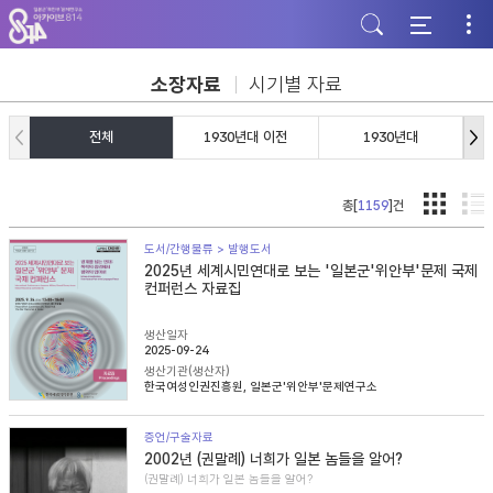
주
본
하
메
문
단
뉴
바
바
바
로
로
로
가
가
소장자료
시기별 자료
가
기
기
기
전체
1930년대 이전
1930년대
총[
1159
]건
도서/간행물류 > 발행도서
2025년 세계시민연대로 보는 '일본군'위안부'문제 국제
컨퍼런스 자료집
생산일자
2025-09-24
생산기관(생산자)
한국여성인권진흥원, 일본군'위안부'문제연구소
증언/구술자료
2002년 (권말례) 너희가 일본 놈들을 알어?
(권말례) 너희가 일본 놈들을 알어?