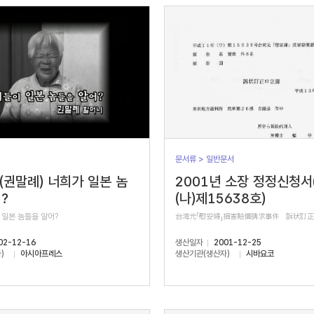
문서류 > 일반문서
 (권말례) 너희가 일본 놈
2001년 소장 정정신청서
?
(나)제15638호)
 일본 놈들을 알어?
台湾元「慰安婦」損害賠償請求事件 訴状訂
02-12-16
생산일자
2001-12-25
)
아시아프레스
생산기관(생산자)
시바요코