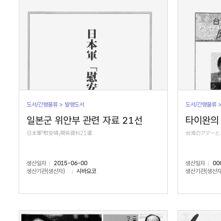
도서/간행물류 > 발행도서
도서/간행물류 
일본군 위안부 관련 자료 21선
타이완의 
日本軍「慰安婦」関係資料21選
台湾のアマーと
생산일자
2015-06-00
생산일자
00
생산기관(생산자)
시바요코
생산기관(생산자