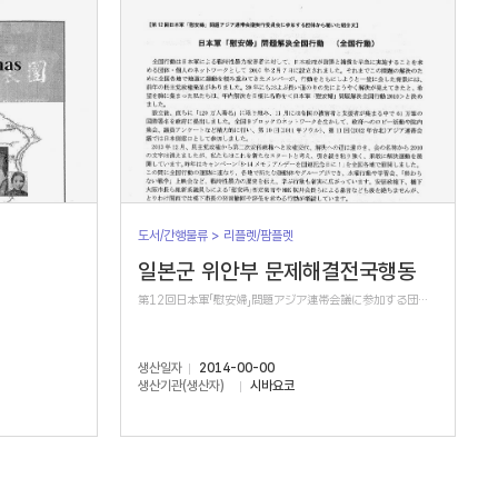
도서/간행물류 > 리플렛/팜플렛
일본군 위안부 문제해결전국행동
第12回日本軍「慰安婦」問題アジア連帯会議に参加する団体から届いた紹介文
생산일자
2014-00-00
생산기관(생산자)
시바요코