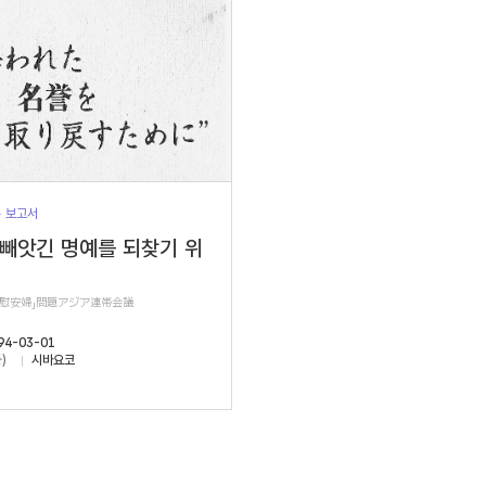
> 보고서
 빼앗긴 명예를 되찾기 위
軍慰安婦」問題アジア連帯会議
94-03-01
)
시바요코