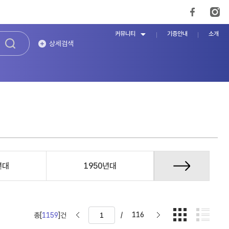
커뮤니티
기증안내
소개
상세검색
년대
1950년대
1960년대
/
116
총[
1159
]건