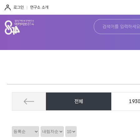
주
본
하
메
문
단
로그인
연구소 소개
뉴
바
바
바
로
로
로
가
가
가
기
기
기
전체
193
정
정
정
렬
렬
렬
순
갯