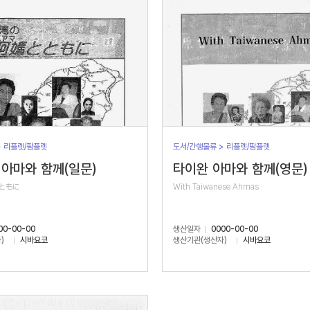
> 리플렛/팜플렛
도서/간행물류 > 리플렛/팜플렛
아마와 함께(일문)
타이완 아마와 함께(영문)
ともに
With Taiwanese Ahmas
00-00-00
생산일자
0000-00-00
)
시바요코
생산기관(생산자)
시바요코