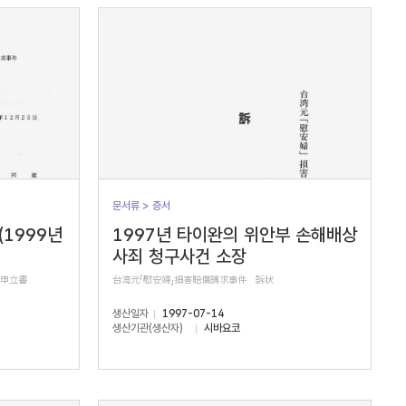
문서류 > 증서
(1999년
1997년 타이완의 위안부 손해배상
사죄 청구사건 소장
正申立書
台湾元「慰安婦」損害賠償請求事件 訴状
생산일자
1997-07-14
생산기관(생산자)
시바요코