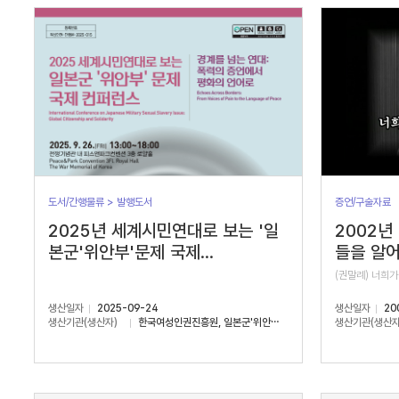
서
수
도서/간행물류 > 발행도서
증언/구술자료
2025년 세계시민연대로 보는 '일
2002년
본군'위안부'문제 국제...
들을 알어
(권말례) 너희가
생산일자
2025-09-24
생산일자
20
생산기관(생산자)
한국여성인권진흥원, 일본군'위안부'문제연구소
생산기관(생산자