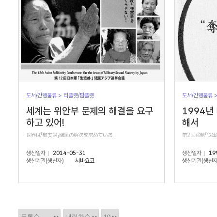
도서/간행물류 > 리플렛/팜플렛
도서/간행물류 
세계는 위안부 문제의 해결을 요구
1994년
하고 있어!
해서
世界は「慰安婦」問題の解決を求めている！
第2回強制「従
생산일자
2014-05-31
생산일자
19
생산기관(생산자)
시바요코
생산기관(생산자
정
정
정