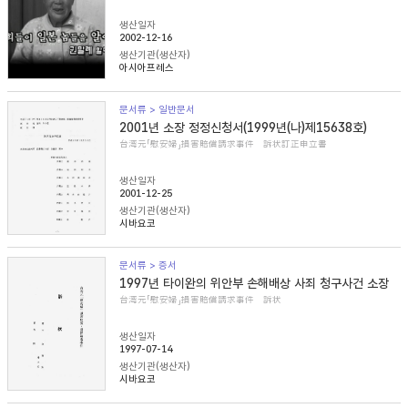
생산일자
2002-12-16
생산기관(생산자)
아시아프레스
문서류 > 일반문서
2001년 소장 정정신청서(1999년(나)제15638호)
台湾元「慰安婦」損害賠償請求事件 訴状訂正申立書
생산일자
2001-12-25
생산기관(생산자)
시바요코
문서류 > 증서
1997년 타이완의 위안부 손해배상 사죄 청구사건 소장
台湾元「慰安婦」損害賠償請求事件 訴状
생산일자
1997-07-14
생산기관(생산자)
시바요코