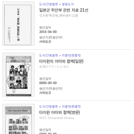
도서/간행물류 > 발행도서
일본군 위안부 관련 자료 21선
日本軍「慰安婦」関係資料21選
생산일자
2015-06-00
생산기관(생산자)
시바요코
도서/간행물류 > 리플렛/팜플렛
타이완의 아마와 함께(일문)
台湾のアマーとともに
생산일자
0000-00-00
생산기관(생산자)
시바요코
도서/간행물류 > 리플렛/팜플렛
타이완 아마와 함께(영문)
With Taiwanese Ahmas
생산일자