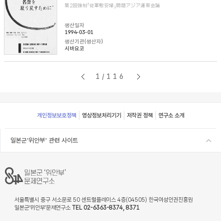
第2回強制「従軍慰安婦」問題アジア連帯会議
생산일자
1994-03-01
생산기관(생산자)
시바요코
1/116
Footer
개인정보보호정책
영상정보처리기기
저작권 정책
연구소 소개
일본군'위안부' 관련 사이트
서울특별시 중구 서소문로 50 센트럴플레이스 4층(04505) 한국여성인권진흥원
일본군‘위안부’문제연구소
TEL 02-6363-8374, 8371