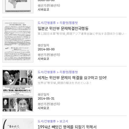
0000-00-00
생산기관(생산자)
시바요코
도서/간행물류 > 리플렛/팜플렛
일본군 위안부 문제해결전국행동
第12回日本軍「慰安婦」問題アジア連帯会議に参加する団体から届いた紹介文
생산일자
2014-00-00
생산기관(생산자)
시바요코
도서/간행물류 > 리플렛/팜플렛
세계는 위안부 문제의 해결을 요구하고 있어!
世界は「慰安婦」問題の解決を求めている！
생산일자
2014-05-31
생산기관(생산자)
시바요코
도서/간행물류 > 보고서
1994년 빼앗긴 명예를 되찾기 위해서