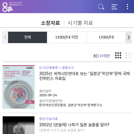
주
본
하
메
문
단
뉴
바
바
바
로
로
로
가
가
소장자료
시기별 자료
가
기
기
기
전체
1930년대 이전
1930년대
총[
1159
]건
도서/간행물류 > 발행도서
2025년 세계시민연대로 보는 '일본군'위안부'문제 국제
컨퍼런스 자료집
생산일자
2025-09-24
생산기관(생산자)
한국여성인권진흥원, 일본군'위안부'문제연구소
증언/구술자료
2002년 (권말례) 너희가 일본 놈들을 알어?
(권말례) 너희가 일본 놈들을 알어?