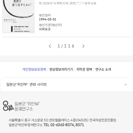
第2回強制「従軍慰安婦」問題アジア連帯会議
생산일자
1994-03-01
생산기관(생산자)
시바요코
1/116
Footer
개인정보보호정책
영상정보처리기기
저작권 정책
연구소 소개
일본군'위안부' 관련 사이트
서울특별시 중구 서소문로 50 센트럴플레이스 4층(04505) 한국여성인권진흥원
일본군‘위안부’문제연구소
TEL 02-6363-8374, 8371