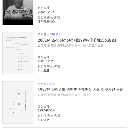
생산일자
2002-12-16
생산기관(생산자)
아시아프레스
문서류 > 일반문서
2001년 소장 정정신청서(1999년(나)제15638호)
台湾元「慰安婦」損害賠償請求事件 訴状訂正申立書
생산일자
2001-12-25
생산기관(생산자)
시바요코
문서류 > 증서
1997년 타이완의 위안부 손해배상 사죄 청구사건 소장
台湾元「慰安婦」損害賠償請求事件 訴状
생산일자
1997-07-14
생산기관(생산자)
시바요코