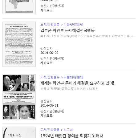
0000-00-00
생산기관(생산자)
시바요코
도서/간행물류 > 리플렛/팜플렛
일본군 위안부 문제해결전국행동
第12回日本軍「慰安婦」問題アジア連帯会議に参加する団体から届いた紹介文
생산일자
2014-00-00
생산기관(생산자)
시바요코
도서/간행물류 > 리플렛/팜플렛
세계는 위안부 문제의 해결을 요구하고 있어!
世界は「慰安婦」問題の解決を求めている！
생산일자
2014-05-31
생산기관(생산자)
시바요코
도서/간행물류 > 보고서
1994년 빼앗긴 명예를 되찾기 위해서