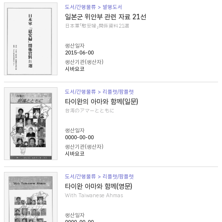
도서/간행물류 > 발행도서
일본군 위안부 관련 자료 21선
日本軍「慰安婦」関係資料21選
생산일자
2015-06-00
생산기관(생산자)
시바요코
도서/간행물류 > 리플렛/팜플렛
타이완의 아마와 함께(일문)
台湾のアマーとともに
생산일자
0000-00-00
생산기관(생산자)
시바요코
도서/간행물류 > 리플렛/팜플렛
타이완 아마와 함께(영문)
With Taiwanese Ahmas
생산일자