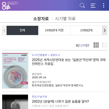
주
본
하
메
문
단
뉴
바
바
바
로
로
로
가
가
소장자료
시기별 자료
가
기
기
기
전체
1930년대 이전
1930년대
총[
1159
]건
도서/간행물류 > 발행도서
2025년 세계시민연대로 보는 '일본군'위안부'문제 국제
컨퍼런스 자료집
생산일자
2025-09-24
생산기관(생산자)
한국여성인권진흥원, 일본군'위안부'문제연구소
증언/구술자료
2002년 (권말례) 너희가 일본 놈들을 알어?
(권말례) 너희가 일본 놈들을 알어?