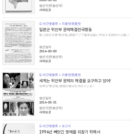
0000-00-00
생산기관(생산자)
시바요코
도서/간행물류 > 리플렛/팜플렛
일본군 위안부 문제해결전국행동
第12回日本軍「慰安婦」問題アジア連帯会議に参加する団体から届いた紹介文
생산일자
2014-00-00
생산기관(생산자)
시바요코
도서/간행물류 > 리플렛/팜플렛
세계는 위안부 문제의 해결을 요구하고 있어!
世界は「慰安婦」問題の解決を求めている！
생산일자
2014-05-31
생산기관(생산자)
시바요코
도서/간행물류 > 보고서
1994년 빼앗긴 명예를 되찾기 위해서