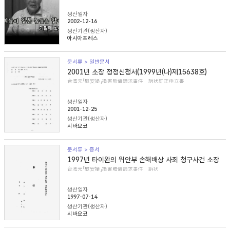
생산일자
2002-12-16
생산기관(생산자)
아시아프레스
문서류 > 일반문서
2001년 소장 정정신청서(1999년(나)제15638호)
台湾元「慰安婦」損害賠償請求事件 訴状訂正申立書
생산일자
2001-12-25
생산기관(생산자)
시바요코
문서류 > 증서
1997년 타이완의 위안부 손해배상 사죄 청구사건 소장
台湾元「慰安婦」損害賠償請求事件 訴状
생산일자
1997-07-14
생산기관(생산자)
시바요코