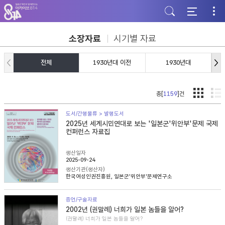
주
본
하
메
문
단
뉴
바
바
바
로
로
로
가
가
소장자료
시기별 자료
가
기
기
기
전체
1930년대 이전
1930년대
총[
1159
]건
도서/간행물류 > 발행도서
2025년 세계시민연대로 보는 '일본군'위안부'문제 국제
컨퍼런스 자료집
생산일자
2025-09-24
생산기관(생산자)
한국여성인권진흥원, 일본군'위안부'문제연구소
증언/구술자료
2002년 (권말례) 너희가 일본 놈들을 알어?
(권말례) 너희가 일본 놈들을 알어?