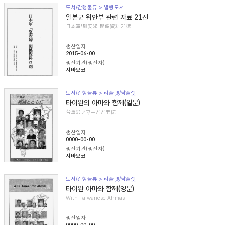
도서/간행물류 > 발행도서
일본군 위안부 관련 자료 21선
日本軍「慰安婦」関係資料21選
생산일자
2015-06-00
생산기관(생산자)
시바요코
도서/간행물류 > 리플렛/팜플렛
타이완의 아마와 함께(일문)
台湾のアマーとともに
생산일자
0000-00-00
생산기관(생산자)
시바요코
도서/간행물류 > 리플렛/팜플렛
타이완 아마와 함께(영문)
With Taiwanese Ahmas
생산일자