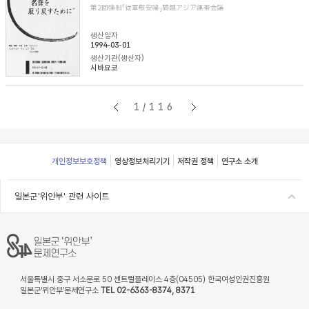
第2回強制「従軍慰安婦」問題アジア連帯会議
생산일자
1994-03-01
생산기관(생산자)
시바요코
1/116
Footer
개인정보보호정책
영상정보처리기기
저작권 정책
연구소 소개
일본군'위안부' 관련 사이트
서울특별시 중구 서소문로 50 센트럴플레이스 4층(04505) 한국여성인권진흥원
일본군‘위안부’문제연구소
TEL 02-6363-8374, 8371