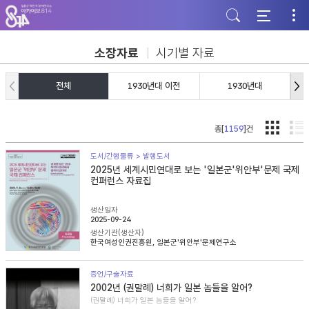
주
본
하
메
문
단
뉴
바
바
바
로
로
로
가
가
소장자료
시기별 자료
가
기
기
기
전체
1930년대 이전
1930년대
총[
1159
]건
도서/간행물류 > 발행도서
2025년 세계시민연대로 보는 '일본군'위안부'문제 국제
컨퍼런스 자료집
생산일자
2025-09-24
생산기관(생산자)
한국여성인권진흥원, 일본군'위안부'문제연구소
증언/구술자료
2002년 (권말례) 너희가 일본 놈들을 알어?
(권말례) 너희가 일본 놈들을 알어?