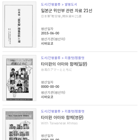
도서/간행물류 > 발행도서
일본군 위안부 관련 자료 21선
日本軍「慰安婦」関係資料21選
생산일자
2015-06-00
생산기관(생산자)
시바요코
도서/간행물류 > 리플렛/팜플렛
타이완의 아마와 함께(일문)
台湾のアマーとともに
생산일자
0000-00-00
생산기관(생산자)
시바요코
도서/간행물류 > 리플렛/팜플렛
타이완 아마와 함께(영문)
With Taiwanese Ahmas
생산일자