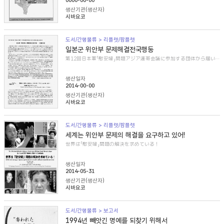
0000-00-00
생산기관(생산자)
시바요코
도서/간행물류 > 리플렛/팜플렛
일본군 위안부 문제해결전국행동
第12回日本軍「慰安婦」問題アジア連帯会議に参加する団体から届いた紹介文
생산일자
2014-00-00
생산기관(생산자)
시바요코
도서/간행물류 > 리플렛/팜플렛
세계는 위안부 문제의 해결을 요구하고 있어!
世界は「慰安婦」問題の解決を求めている！
생산일자
2014-05-31
생산기관(생산자)
시바요코
도서/간행물류 > 보고서
1994년 빼앗긴 명예를 되찾기 위해서