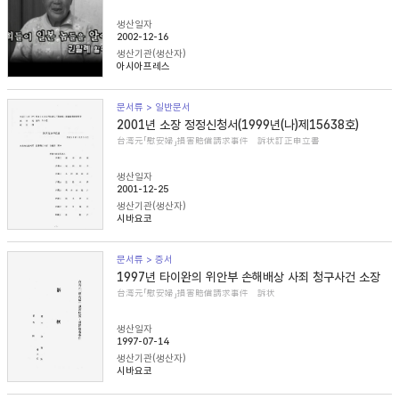
생산일자
2002-12-16
생산기관(생산자)
아시아프레스
문서류 > 일반문서
2001년 소장 정정신청서(1999년(나)제15638호)
台湾元「慰安婦」損害賠償請求事件 訴状訂正申立書
생산일자
2001-12-25
생산기관(생산자)
시바요코
문서류 > 증서
1997년 타이완의 위안부 손해배상 사죄 청구사건 소장
台湾元「慰安婦」損害賠償請求事件 訴状
생산일자
1997-07-14
생산기관(생산자)
시바요코