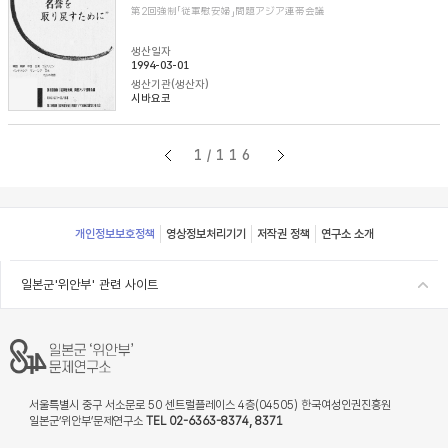
第2回強制「従軍慰安婦」問題アジア連帯会議
생산일자
1994-03-01
생산기관(생산자)
시바요코
1/116
Footer
개인정보보호정책
영상정보처리기기
저작권 정책
연구소 소개
일본군'위안부' 관련 사이트
서울특별시 중구 서소문로 50 센트럴플레이스 4층(04505) 한국여성인권진흥원
일본군‘위안부’문제연구소
TEL 02-6363-8374, 8371