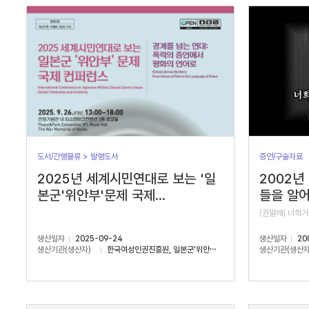
서
수
도서/간행물류 > 발행도서
증언/구술자료
2025년 세계시민연대로 보는 '일
2002년
본군'위안부'문제 국제...
들을 알어
(권말례) 너희가
생산일자
2025-09-24
생산일자
20
생산기관(생산자)
한국여성인권진흥원, 일본군'위안부'문제연구소
생산기관(생산자