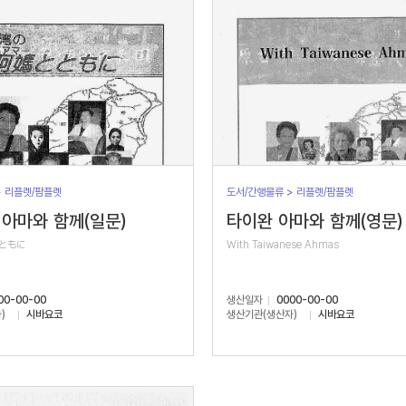
> 리플렛/팜플렛
도서/간행물류 > 리플렛/팜플렛
아마와 함께(일문)
타이완 아마와 함께(영문)
ともに
With Taiwanese Ahmas
00-00-00
생산일자
0000-00-00
)
시바요코
생산기관(생산자)
시바요코