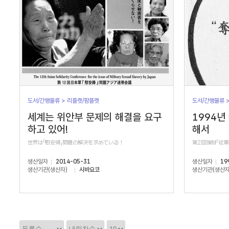
도서/간행물류 > 리플렛/팜플렛
도서/간행물류 
세계는 위안부 문제의 해결을 요구
1994년
하고 있어!
해서
世界は「慰安婦」問題の解決を求めている！
第2回強制「従
생산일자
2014-05-31
생산일자
19
생산기관(생산자)
시바요코
생산기관(생산자
정
정
정