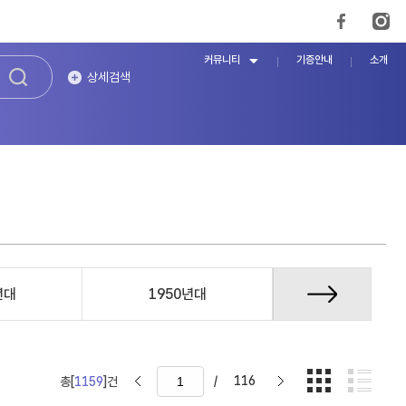
커뮤니티
기증안내
소개
상세검색
년대
1950년대
1960년대
/
116
총[
1159
]건