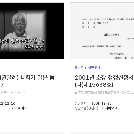
문서류 > 일반문서
 (권말례) 너희가 일본 놈
2001년 소장 정정신청서
?
(나)제15638호)
 일본 놈들을 알어?
台湾元「慰安婦」損害賠償請求事件 訴状訂
02-12-16
생산일자
2001-12-25
)
아시아프레스
생산기관(생산자)
시바요코