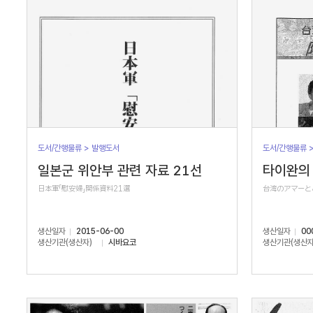
도서/간행물류 > 발행도서
도서/간행물류 
일본군 위안부 관련 자료 21선
타이완의 
日本軍「慰安婦」関係資料21選
台湾のアマーと
생산일자
2015-06-00
생산일자
00
생산기관(생산자)
시바요코
생산기관(생산자