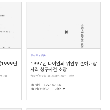
문서류 > 증서
(1999년
1997년 타이완의 위안부 손해배상
사죄 청구사건 소장
正申立書
台湾元「慰安婦」損害賠償請求事件 訴状
생산일자
1997-07-14
생산기관(생산자)
시바요코