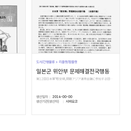
도서/간행물류 > 리플렛/팜플렛
일본군 위안부 문제해결전국행동
第12回日本軍「慰安婦」問題アジア連帯会議に参加する団体から届いた紹介文
생산일자
2014-00-00
생산기관(생산자)
시바요코