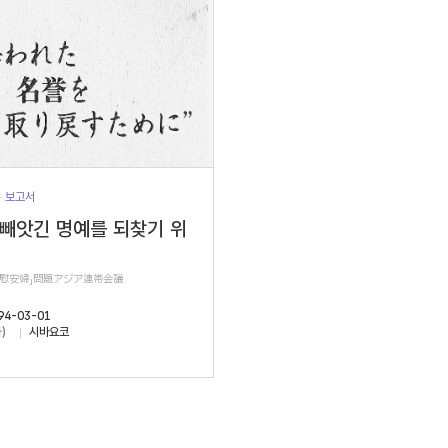
> 보고서
 빼앗긴 명예를 되찾기 위
軍慰安婦」問題アジア連帯会議
94-03-01
)
시바요코