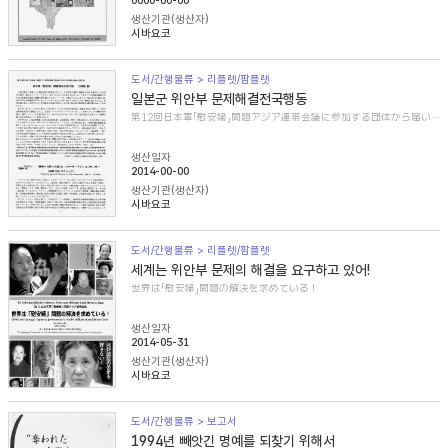
0000-00-00
생산기관(생산자)
시바요코
도서/간행물류 > 리플렛/팜플렛
일본군 위안부 문제해결전국행동
第12回日本軍「慰安婦」問題アジア連帯会議に参加する団体から届いた紹介文
생산일자
2014-00-00
생산기관(생산자)
시바요코
도서/간행물류 > 리플렛/팜플렛
세계는 위안부 문제의 해결을 요구하고 있어!
世界は「慰安婦」問題の解決を求めている！
생산일자
2014-05-31
생산기관(생산자)
시바요코
도서/간행물류 > 보고서
1994년 빼앗긴 명예를 되찾기 위해서