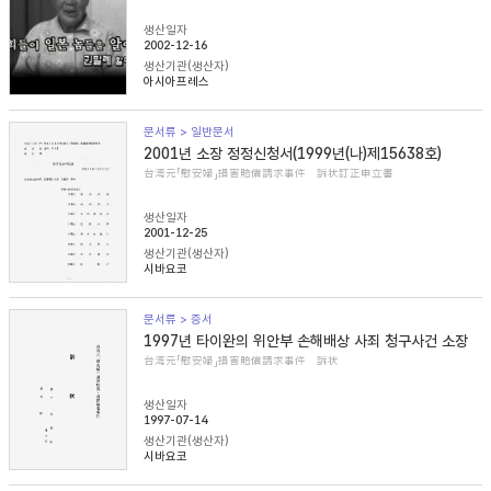
생산일자
2002-12-16
생산기관(생산자)
아시아프레스
문서류 > 일반문서
2001년 소장 정정신청서(1999년(나)제15638호)
台湾元「慰安婦」損害賠償請求事件 訴状訂正申立書
생산일자
2001-12-25
생산기관(생산자)
시바요코
문서류 > 증서
1997년 타이완의 위안부 손해배상 사죄 청구사건 소장
台湾元「慰安婦」損害賠償請求事件 訴状
생산일자
1997-07-14
생산기관(생산자)
시바요코