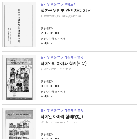
도서/간행물류 > 발행도서
일본군 위안부 관련 자료 21선
日本軍「慰安婦」関係資料21選
생산일자
2015-06-00
생산기관(생산자)
시바요코
도서/간행물류 > 리플렛/팜플렛
타이완의 아마와 함께(일문)
台湾のアマーとともに
생산일자
0000-00-00
생산기관(생산자)
시바요코
도서/간행물류 > 리플렛/팜플렛
타이완 아마와 함께(영문)
With Taiwanese Ahmas
생산일자