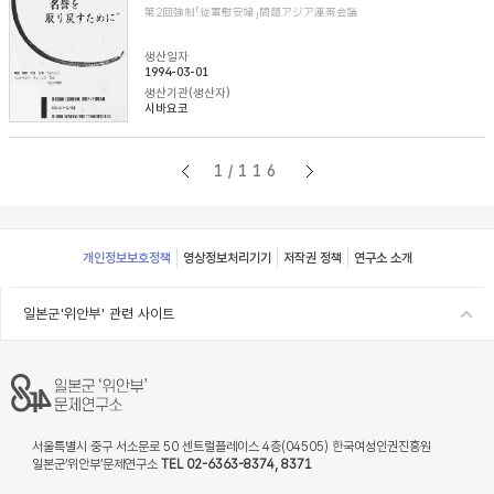
第2回強制「従軍慰安婦」問題アジア連帯会議
생산일자
1994-03-01
생산기관(생산자)
시바요코
1/116
Footer
개인정보보호정책
영상정보처리기기
저작권 정책
연구소 소개
일본군'위안부' 관련 사이트
서울특별시 중구 서소문로 50 센트럴플레이스 4층(04505) 한국여성인권진흥원
일본군‘위안부’문제연구소
TEL 02-6363-8374, 8371