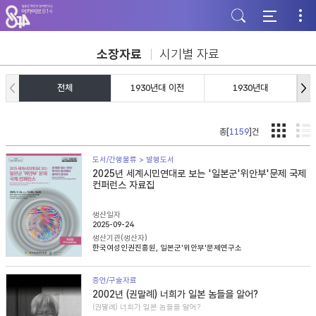
주
본
하
메
문
단
뉴
바
바
바
로
로
로
가
가
소장자료
시기별 자료
가
기
기
기
전체
1930년대 이전
1930년대
총[
1159
]건
도서/간행물류 > 발행도서
2025년 세계시민연대로 보는 '일본군'위안부'문제 국제
컨퍼런스 자료집
생산일자
2025-09-24
생산기관(생산자)
한국여성인권진흥원, 일본군'위안부'문제연구소
증언/구술자료
2002년 (권말례) 너희가 일본 놈들을 알어?
(권말례) 너희가 일본 놈들을 알어?