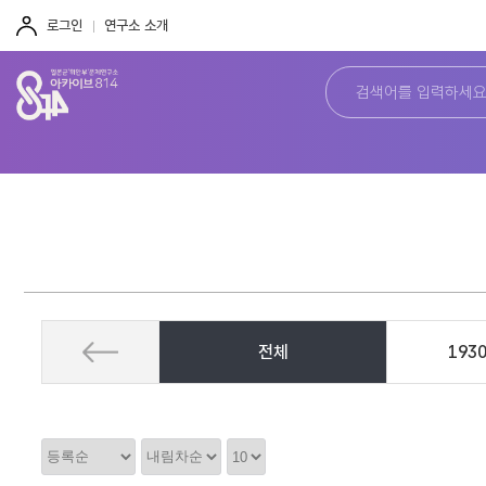
주
본
하
메
문
단
로그인
연구소 소개
뉴
바
바
바
로
로
로
가
가
가
기
기
기
전체
193
정
정
정
렬
렬
렬
순
갯