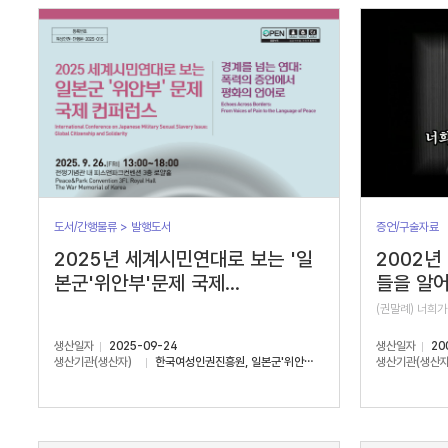
서
수
도서/간행물류 > 발행도서
증언/구술자료
2025년 세계시민연대로 보는 '일
2002년
본군'위안부'문제 국제...
들을 알어
(권말례) 너희가
생산일자
2025-09-24
생산일자
20
생산기관(생산자)
한국여성인권진흥원, 일본군'위안부'문제연구소
생산기관(생산자