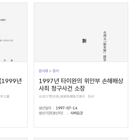
문서류 > 증서
(1999년
1997년 타이완의 위안부 손해배상
사죄 청구사건 소장
正申立書
台湾元「慰安婦」損害賠償請求事件 訴状
생산일자
1997-07-14
생산기관(생산자)
시바요코