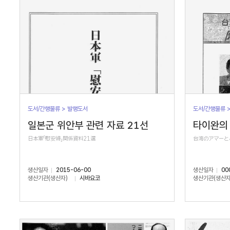
도서/간행물류 > 발행도서
도서/간행물류 
일본군 위안부 관련 자료 21선
타이완의 
日本軍「慰安婦」関係資料21選
台湾のアマーと
생산일자
2015-06-00
생산일자
00
생산기관(생산자)
시바요코
생산기관(생산자