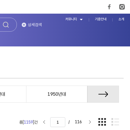
커뮤니티
기증안내
소개
상세검색
년대
1950년대
1960년대
/
116
총[
1159
]건