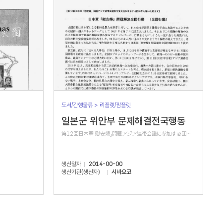
도서/간행물류 > 리플렛/팜플렛
일본군 위안부 문제해결전국행동
第12回日本軍「慰安婦」問題アジア連帯会議に参加する団体から届いた紹介文
생산일자
2014-00-00
생산기관(생산자)
시바요코