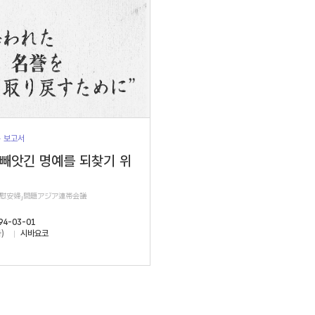
> 보고서
 빼앗긴 명예를 되찾기 위
軍慰安婦」問題アジア連帯会議
94-03-01
)
시바요코