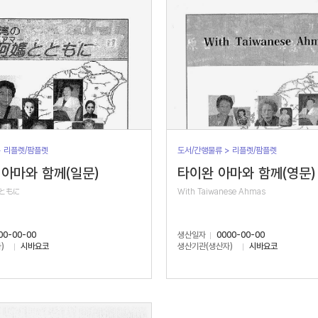
> 리플렛/팜플렛
도서/간행물류 > 리플렛/팜플렛
아마와 함께(일문)
타이완 아마와 함께(영문)
ともに
With Taiwanese Ahmas
00-00-00
생산일자
0000-00-00
)
시바요코
생산기관(생산자)
시바요코