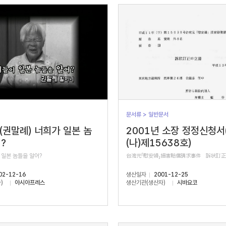
문서류 > 일반문서
 (권말례) 너희가 일본 놈
2001년 소장 정정신청서
?
(나)제15638호)
 일본 놈들을 알어?
台湾元「慰安婦」損害賠償請求事件 訴状訂
02-12-16
생산일자
2001-12-25
)
아시아프레스
생산기관(생산자)
시바요코