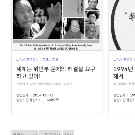
도서/간행물류 > 리플렛/팜플렛
도서/간행물류 
세계는 위안부 문제의 해결을 요구
1994년
하고 있어!
해서
世界は「慰安婦」問題の解決を求めている！
第2回強制「従
생산일자
2014-05-31
생산일자
19
생산기관(생산자)
시바요코
생산기관(생산자
정
정
정