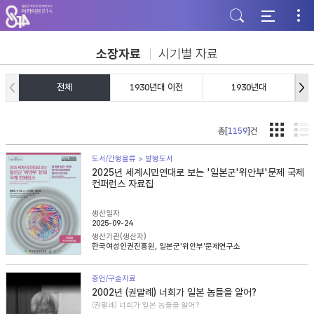
주
본
하
메
문
단
뉴
바
바
바
로
로
로
가
가
소장자료
시기별 자료
가
기
기
기
전체
1930년대 이전
1930년대
총[
1159
]건
도서/간행물류 > 발행도서
2025년 세계시민연대로 보는 '일본군'위안부'문제 국제
컨퍼런스 자료집
생산일자
2025-09-24
생산기관(생산자)
한국여성인권진흥원, 일본군'위안부'문제연구소
증언/구술자료
2002년 (권말례) 너희가 일본 놈들을 알어?
(권말례) 너희가 일본 놈들을 알어?