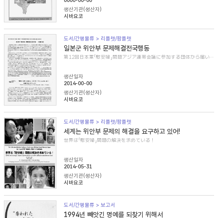
0000-00-00
생산기관(생산자)
시바요코
도서/간행물류 > 리플렛/팜플렛
일본군 위안부 문제해결전국행동
第12回日本軍「慰安婦」問題アジア連帯会議に参加する団体から届いた紹介文
생산일자
2014-00-00
생산기관(생산자)
시바요코
도서/간행물류 > 리플렛/팜플렛
세계는 위안부 문제의 해결을 요구하고 있어!
世界は「慰安婦」問題の解決を求めている！
생산일자
2014-05-31
생산기관(생산자)
시바요코
도서/간행물류 > 보고서
1994년 빼앗긴 명예를 되찾기 위해서