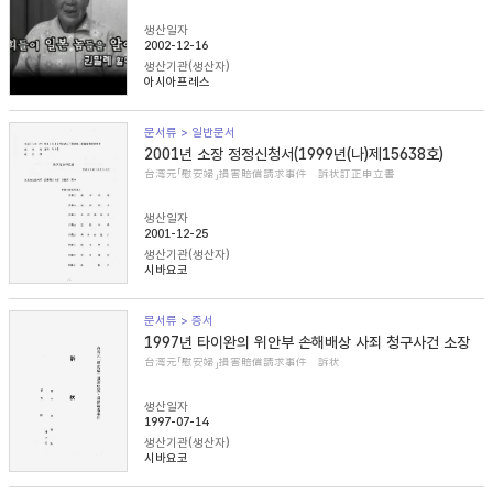
생산일자
2002-12-16
생산기관(생산자)
아시아프레스
문서류 > 일반문서
2001년 소장 정정신청서(1999년(나)제15638호)
台湾元「慰安婦」損害賠償請求事件 訴状訂正申立書
생산일자
2001-12-25
생산기관(생산자)
시바요코
문서류 > 증서
1997년 타이완의 위안부 손해배상 사죄 청구사건 소장
台湾元「慰安婦」損害賠償請求事件 訴状
생산일자
1997-07-14
생산기관(생산자)
시바요코