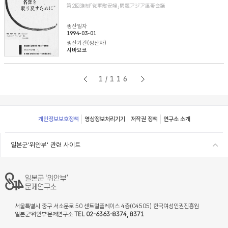
第2回強制「従軍慰安婦」問題アジア連帯会議
생산일자
1994-03-01
생산기관(생산자)
시바요코
1/116
Footer
개인정보보호정책
영상정보처리기기
저작권 정책
연구소 소개
일본군'위안부' 관련 사이트
서울특별시 중구 서소문로 50 센트럴플레이스 4층(04505) 한국여성인권진흥원
일본군‘위안부’문제연구소
TEL 02-6363-8374, 8371