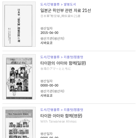
도서/간행물류 > 발행도서
일본군 위안부 관련 자료 21선
日本軍「慰安婦」関係資料21選
생산일자
2015-06-00
생산기관(생산자)
시바요코
도서/간행물류 > 리플렛/팜플렛
타이완의 아마와 함께(일문)
台湾のアマーとともに
생산일자
0000-00-00
생산기관(생산자)
시바요코
도서/간행물류 > 리플렛/팜플렛
타이완 아마와 함께(영문)
With Taiwanese Ahmas
생산일자