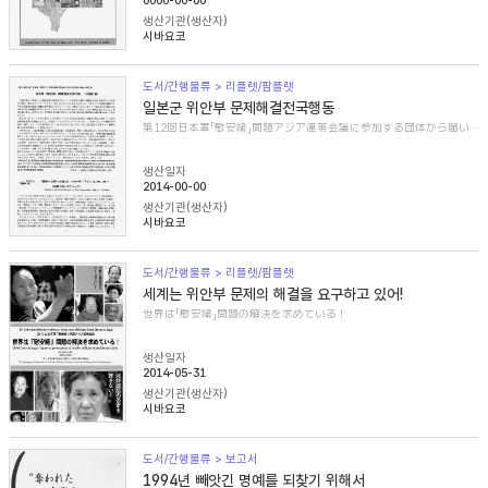
0000-00-00
생산기관(생산자)
시바요코
도서/간행물류 > 리플렛/팜플렛
일본군 위안부 문제해결전국행동
第12回日本軍「慰安婦」問題アジア連帯会議に参加する団体から届いた紹介文
생산일자
2014-00-00
생산기관(생산자)
시바요코
도서/간행물류 > 리플렛/팜플렛
세계는 위안부 문제의 해결을 요구하고 있어!
世界は「慰安婦」問題の解決を求めている！
생산일자
2014-05-31
생산기관(생산자)
시바요코
도서/간행물류 > 보고서
1994년 빼앗긴 명예를 되찾기 위해서