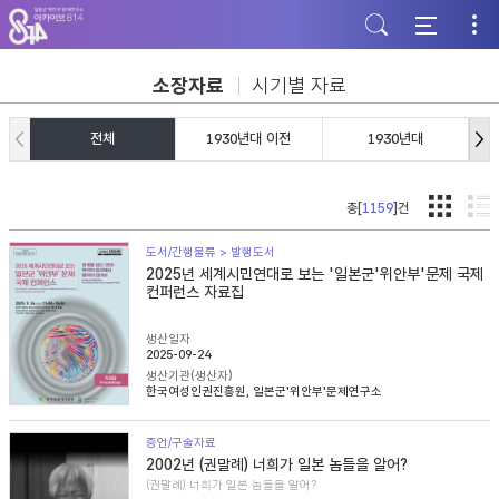
주
본
하
메
문
단
뉴
바
바
바
로
로
로
가
가
소장자료
시기별 자료
가
기
기
기
전체
1930년대 이전
1930년대
총[
1159
]건
도서/간행물류 > 발행도서
2025년 세계시민연대로 보는 '일본군'위안부'문제 국제
컨퍼런스 자료집
생산일자
2025-09-24
생산기관(생산자)
한국여성인권진흥원, 일본군'위안부'문제연구소
증언/구술자료
2002년 (권말례) 너희가 일본 놈들을 알어?
(권말례) 너희가 일본 놈들을 알어?