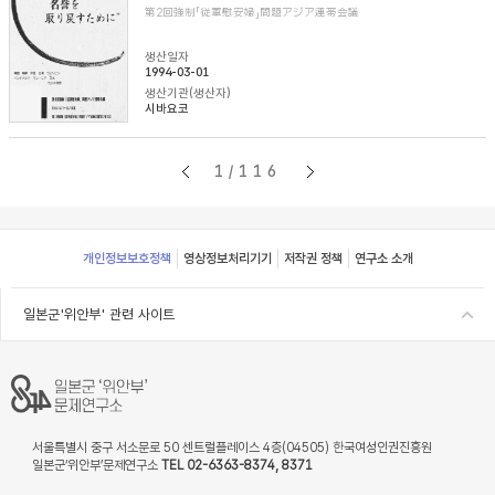
第2回強制「従軍慰安婦」問題アジア連帯会議
생산일자
1994-03-01
생산기관(생산자)
시바요코
1/116
Footer
개인정보보호정책
영상정보처리기기
저작권 정책
연구소 소개
일본군'위안부' 관련 사이트
서울특별시 중구 서소문로 50 센트럴플레이스 4층(04505) 한국여성인권진흥원
일본군‘위안부’문제연구소
TEL 02-6363-8374, 8371