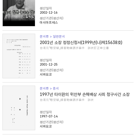
생산일자
2002-12-16
생산기관(생산자)
아시아프레스
문서류 > 일반문서
2001년 소장 정정신청서(1999년(나)제15638호)
台湾元「慰安婦」損害賠償請求事件 訴状訂正申立書
생산일자
2001-12-25
생산기관(생산자)
시바요코
문서류 > 증서
1997년 타이완의 위안부 손해배상 사죄 청구사건 소장
台湾元「慰安婦」損害賠償請求事件 訴状
생산일자
1997-07-14
생산기관(생산자)
시바요코