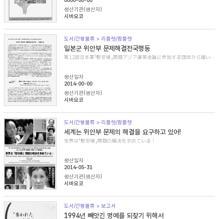
0000-00-00
생산기관(생산자)
시바요코
도서/간행물류 > 리플렛/팜플렛
일본군 위안부 문제해결전국행동
第12回日本軍「慰安婦」問題アジア連帯会議に参加する団体から届いた紹介文
생산일자
2014-00-00
생산기관(생산자)
시바요코
도서/간행물류 > 리플렛/팜플렛
세계는 위안부 문제의 해결을 요구하고 있어!
世界は「慰安婦」問題の解決を求めている！
생산일자
2014-05-31
생산기관(생산자)
시바요코
도서/간행물류 > 보고서
1994년 빼앗긴 명예를 되찾기 위해서