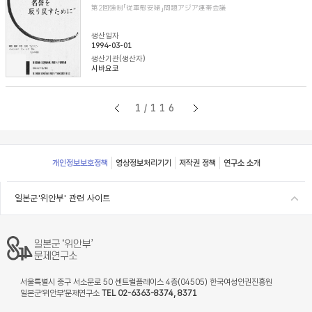
第2回強制「従軍慰安婦」問題アジア連帯会議
생산일자
1994-03-01
생산기관(생산자)
시바요코
1/116
Footer
개인정보보호정책
영상정보처리기기
저작권 정책
연구소 소개
일본군'위안부' 관련 사이트
서울특별시 중구 서소문로 50 센트럴플레이스 4층(04505) 한국여성인권진흥원
일본군‘위안부’문제연구소
TEL 02-6363-8374, 8371