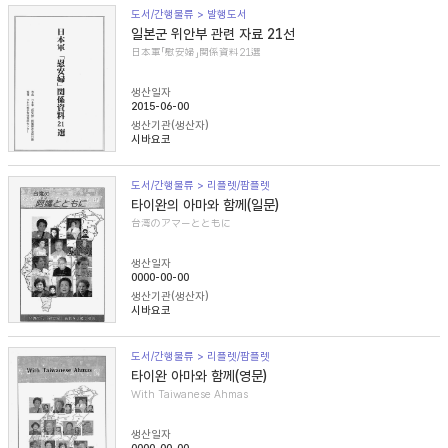
도서/간행물류 > 발행도서
일본군 위안부 관련 자료 21선
日本軍「慰安婦」関係資料21選
생산일자
2015-06-00
생산기관(생산자)
시바요코
도서/간행물류 > 리플렛/팜플렛
타이완의 아마와 함께(일문)
台湾のアマーとともに
생산일자
0000-00-00
생산기관(생산자)
시바요코
도서/간행물류 > 리플렛/팜플렛
타이완 아마와 함께(영문)
With Taiwanese Ahmas
생산일자