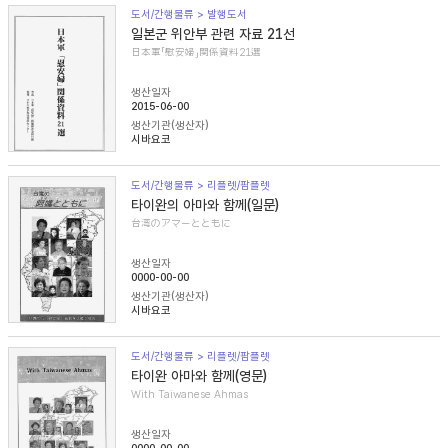
도서/간행물류 > 발행도서
일본군 위안부 관련 자료 21선
日本軍「慰安婦」関係資料21選
생산일자
2015-06-00
생산기관(생산자)
시바요코
도서/간행물류 > 리플렛/팜플렛
타이완의 아마와 함께(일문)
台湾のアマーとともに
생산일자
0000-00-00
생산기관(생산자)
시바요코
도서/간행물류 > 리플렛/팜플렛
타이완 아마와 함께(영문)
With Taiwanese Ahmas
생산일자