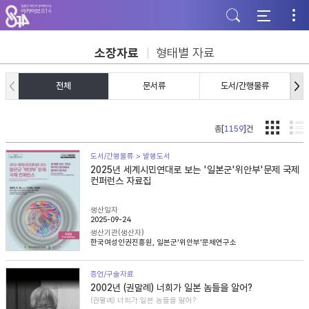
주
본
하
메
문
단
뉴
바
바
바
로
로
로
가
가
소장자료
형태별 자료
가
기
기
기
전체
문서류
도서/간행물류
총[
1159
]건
도서/간행물류 > 발행도서
2025년 세계시민연대로 보는 '일본군'위안부'문제 국제
컨퍼런스 자료집
생산일자
2025-09-24
생산기관(생산자)
한국여성인권진흥원, 일본군'위안부'문제연구소
증언/구술자료
2002년 (권말례) 너희가 일본 놈들을 알어?
(권말례) 너희가 일본 놈들을 알어?