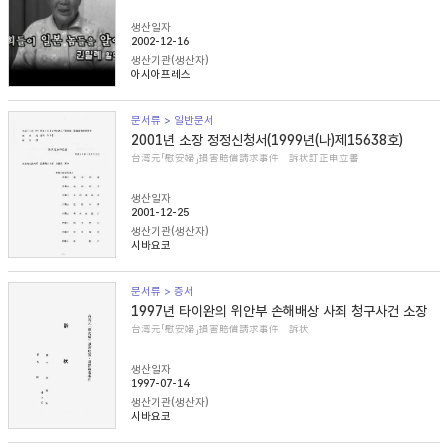
생산일자
2002-12-16
생산기관(생산자)
아시아프레스
문서류 > 일반문서
2001년 소장 정정신청서(1999년(나)제15638호)
台湾元「慰安婦」損害賠償請求事件 訴状訂正申立書
생산일자
2001-12-25
생산기관(생산자)
시바요코
문서류 > 증서
1997년 타이완의 위안부 손해배상 사죄 청구사건 소장
台湾元「慰安婦」損害賠償請求事件 訴状
생산일자
1997-07-14
생산기관(생산자)
시바요코