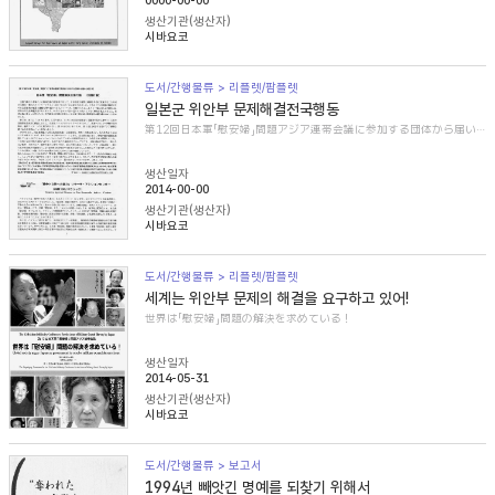
0000-00-00
생산기관(생산자)
시바요코
도서/간행물류 > 리플렛/팜플렛
일본군 위안부 문제해결전국행동
第12回日本軍「慰安婦」問題アジア連帯会議に参加する団体から届いた紹介文
생산일자
2014-00-00
생산기관(생산자)
시바요코
도서/간행물류 > 리플렛/팜플렛
세계는 위안부 문제의 해결을 요구하고 있어!
世界は「慰安婦」問題の解決を求めている！
생산일자
2014-05-31
생산기관(생산자)
시바요코
도서/간행물류 > 보고서
1994년 빼앗긴 명예를 되찾기 위해서