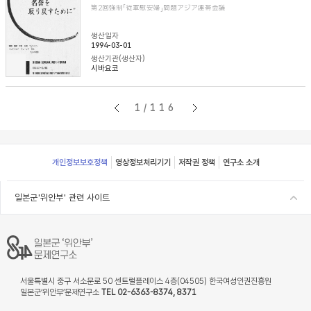
第2回強制「従軍慰安婦」問題アジア連帯会議
생산일자
1994-03-01
생산기관(생산자)
시바요코
1/116
Footer
개인정보보호정책
영상정보처리기기
저작권 정책
연구소 소개
일본군'위안부' 관련 사이트
서울특별시 중구 서소문로 50 센트럴플레이스 4층(04505) 한국여성인권진흥원
일본군‘위안부’문제연구소
TEL 02-6363-8374, 8371